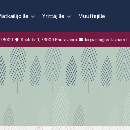
atkailijoille
Yrittäjille
Muuttajille
0 8000
Koulutie 1, 73900 Rautavaara
kirjaamo@rautavaara.fi