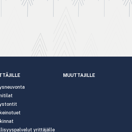
TTÄJILLE
MUUTTAJILLE
tysneuvonta
itilat
ystontit
nkeinotuet
kinnat
lisyyspalvelut yrittäjälle