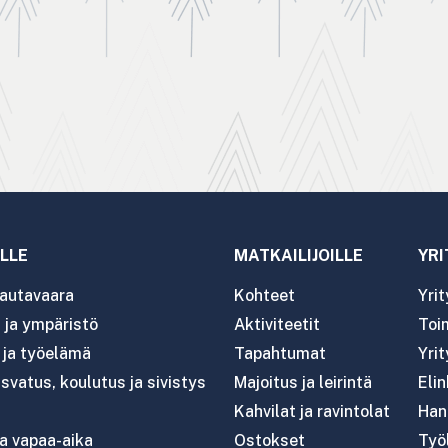
LLE
MATKAILIJOILLE
YRI
autavaara
Kohteet
Yri
ja ympäristö
Aktiviteetit
Toim
- ja työelämä
Tapahtumat
Yrit
svatus, koulutus ja sivistys
Majoitus ja leirintä
Eli
Kahvilat ja ravintolat
Han
ja vapaa-aika
Ostokset
Työl