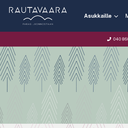
Asukkaille
M
040 86