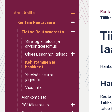
Rauta
Asukkaille
Tiili
Kuntani Rautavaara
Ti
Tietoa Rautavaarasta
Strategia, talous ja
l
arviointikertomus
Ohjeet, säännöt, taksat
Kehittäminen ja
Hanke 
hankkeet
Yhteisöt, seurat,
järjestöt
Han
Viestintä
Rautav
Ajankohtaista
Tiilik
Päätöksenteko
tulee 