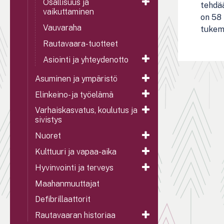
Osallisuus ja
tehdää
vaikuttaminen
on 58 
Vauvaraha
tukem
Rautavaara-tuotteet
Asiointi ja yhteydenotto
Asuminen ja ympäristö
Elinkeino- ja työelämä
Varhaiskasvatus, koulutus ja
sivistys
Nuoret
Kulttuuri ja vapaa-aika
Hyvinvointi ja terveys
Maahanmuuttajat
Defibrillaattorit
Rautavaaran historiaa