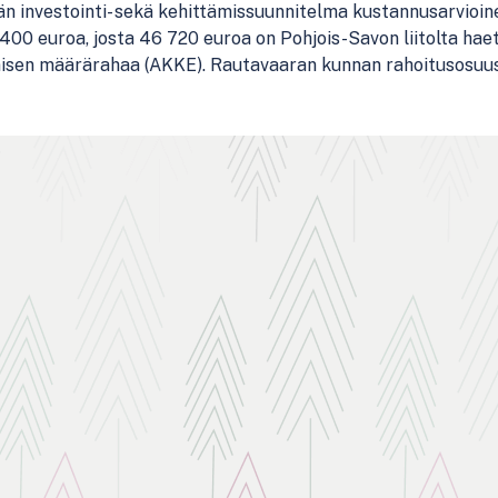
n investointi- sekä kehittämissuunnitelma kustannusarvioin
400 euroa, josta 46 720 euroa on Pohjois-Savon liitolta hae
isen määrärahaa (AKKE). Rautavaaran kunnan rahoitusosuus 