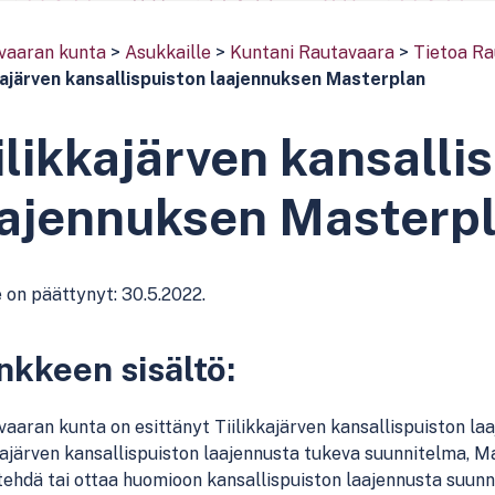
vaaran kunta
>
Asukkaille
>
Kuntani Rautavaara
>
Tietoa Ra
kkajärven kansallispuiston laajennuksen Masterplan
ilikkajärven kansalli
aajennuksen Masterp
on päättynyt: 30.5.2022.
kkeen sisältö:
aaran kunta on esittänyt Tiilikkajärven kansallispuiston l
kajärven kansallispuiston laajennusta tukeva suunnitelma, M
tehdä tai ottaa huomioon kansallispuiston laajennusta suunn