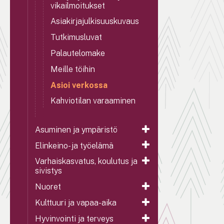
vikailmoitukset
Asiakirjajulkisuuskuvaus
Tutkimusluvat
Palautelomake
Meille töihin
Asioi verkossa
Kahviotilan varaaminen
Asuminen ja ympäristö
Elinkeino- ja työelämä
Varhaiskasvatus, koulutus ja
sivistys
Nuoret
Kulttuuri ja vapaa-aika
Hyvinvointi ja terveys