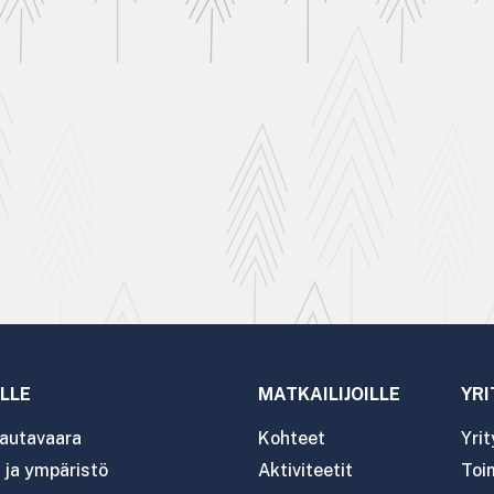
LLE
MATKAILIJOILLE
YRI
autavaara
Kohteet
Yri
ja ympäristö
Aktiviteetit
Toim