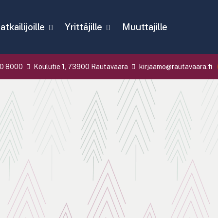
tkailijoille
Yrittäjille
Muuttajille
0 8000
Koulutie 1, 73900 Rautavaara
kirjaamo@rautavaara.fi