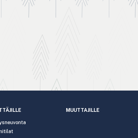
TTÄJILLE
MUUTTAJILLE
tysneuvonta
itilat