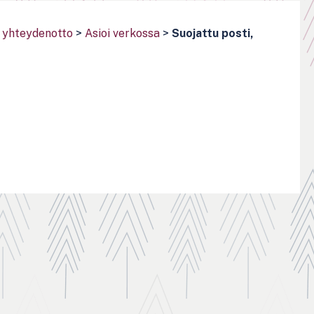
ja yhteydenotto
>
Asioi verkossa
>
Suojattu posti,