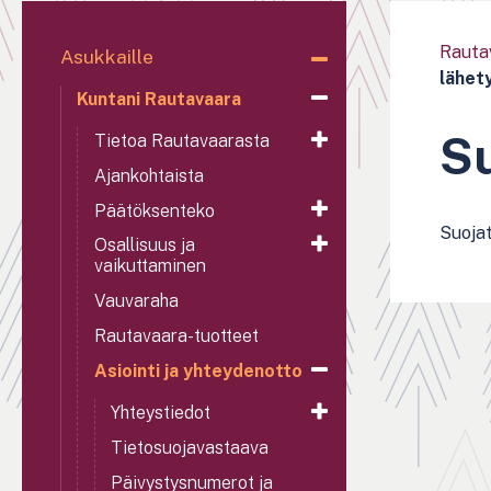
Rauta
Asukkaille
lähety
Kuntani Rautavaara
Su
Tietoa Rautavaarasta
Ajankohtaista
Päätöksenteko
Suojat
Osallisuus ja
vaikuttaminen
Vauvaraha
Rautavaara-tuotteet
Asiointi ja yhteydenotto
Yhteystiedot
Tietosuojavastaava
Päivystysnumerot ja