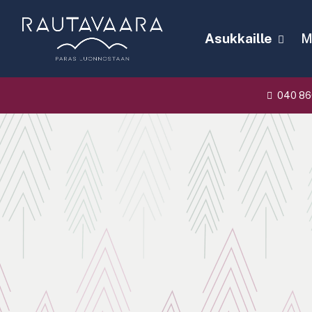
Asukkaille
Ma
040 86