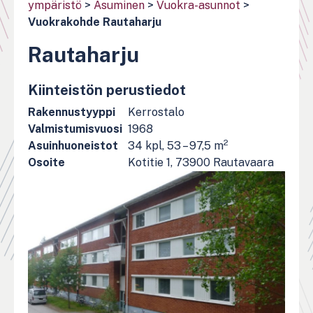
ympäristö
>
Asuminen
>
Vuokra-asunnot
>
Vuokrakohde Rautaharju
Rautaharju
Kiinteistön perustiedot
Rakennustyyppi
Kerrostalo
Valmistumisvuosi
1968
2
Asuinhuoneistot
34 kpl, 53 – 97,5 m
Osoite
Kotitie 1, 73900 Rautavaara