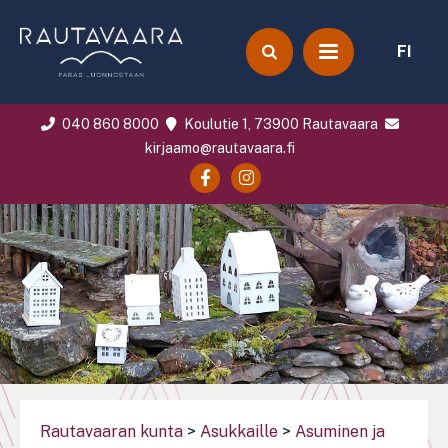
FI
040 860 8000
Koulutie 1, 73900 Rautavaara
kirjaamo@rautavaara.fi
Rautavaaran kunta
>
Asukkaille
>
Asuminen ja