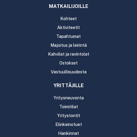
MATKAILIJOILLE
Kohteet
Aktiviteetit
Tapahtumat
Majoitus ja leirintä
Kahvilat ja ravintolat
Ostokset
Vastuullisuudesta
YRITTÄJILLE
Yritysneuvonta
Toimitilat
Yritystontit
Elinkeinotuet
Hankinnat