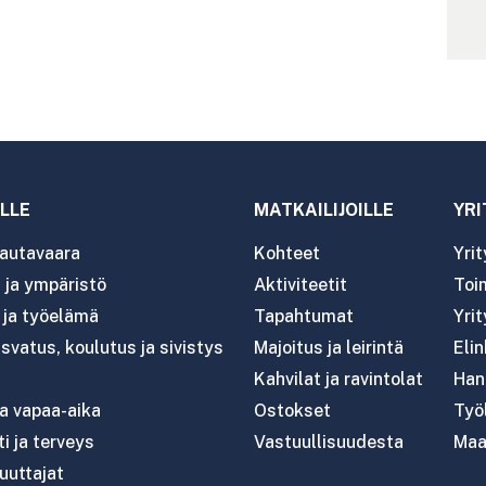
LLE
MATKAILIJOILLE
YRI
autavaara
Kohteet
Yri
ja ympäristö
Aktiviteetit
Toim
- ja työelämä
Tapahtumat
Yrit
svatus, koulutus ja sivistys
Majoitus ja leirintä
Eli
Kahvilat ja ravintolat
Han
ja vapaa-aika
Ostokset
Työl
i ja terveys
Vastuullisuudesta
Maa
uttajat