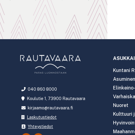
ASUKKAI
Kuntani R
Asuminen 
Elinkeino
040 860 8000
Varhaiska
Koulutie 1, 73900 Rautavaara
Nuoret
kirjaamo@rautavaara.fi
Kulttuuri 
Laskutustiedot
Hyvinvoint
Yhteystiedot
Maahanmu