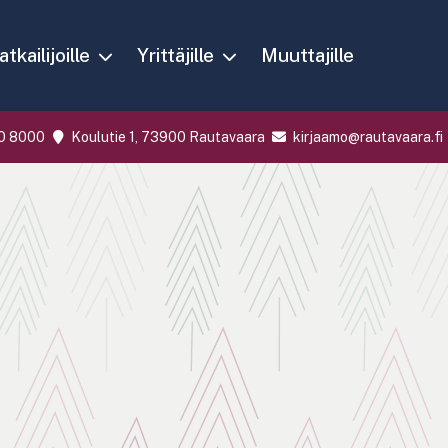
tkailijoille
Yrittäjille
Muuttajille
0 8000
Koulutie 1, 73900 Rautavaara
kirjaamo@rautavaara.fi