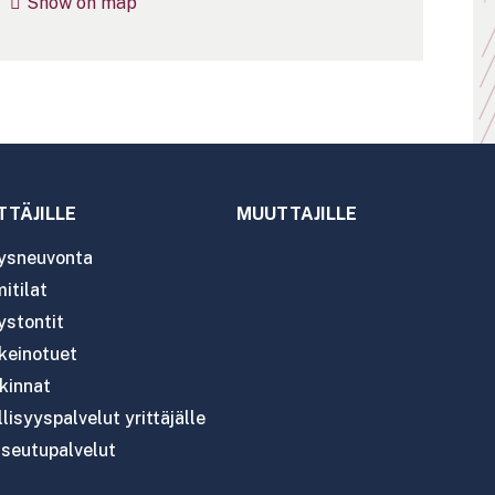
Show on map
TTÄJILLE
MUUTTAJILLE
tysneuvonta
itilat
ystontit
nkeinotuet
kinnat
lisyyspalvelut yrittäjälle
seutupalvelut