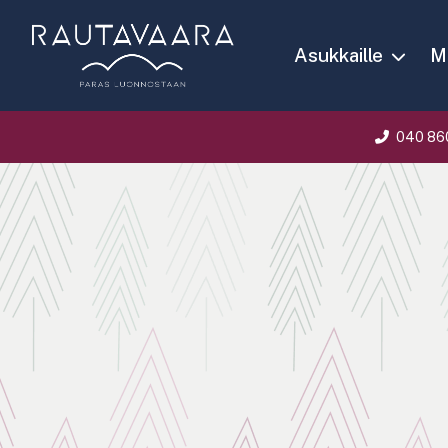
Asukkaille
Ma
040 86