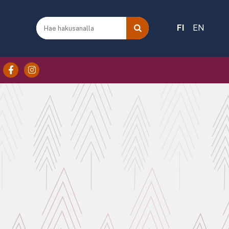
FI
EN