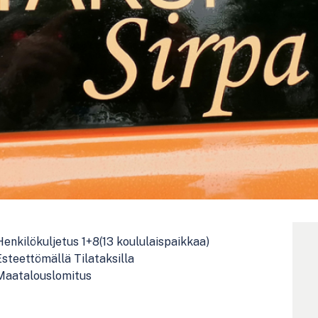
Henkilökuljetus 1+8(13 koululaispaikkaa)
Esteettömällä Tilataksilla
Maatalouslomitus