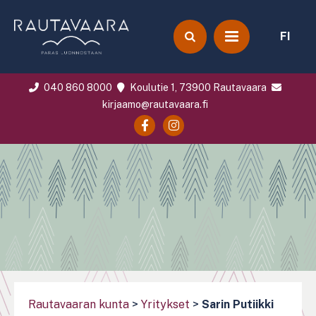
FI
040 860 8000
Koulutie 1, 73900 Rautavaara
kirjaamo@rautavaara.fi
Rautavaaran kunta
>
Yritykset
>
Sarin Putiikki