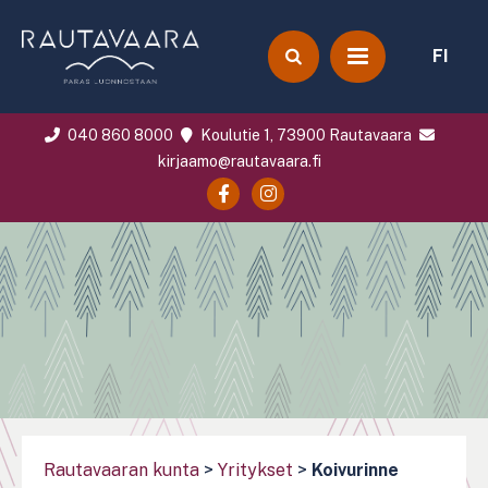
FI
040 860 8000
Koulutie 1, 73900 Rautavaara
kirjaamo@rautavaara.fi
Rautavaaran kunta
>
Yritykset
>
Koivurinne