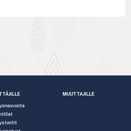
TTÄJILLE
MUUTTAJILLE
tysneuvonta
itilat
ystontit