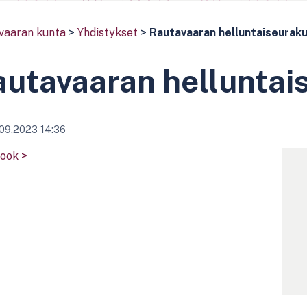
vaaran kunta
>
Yhdistykset
>
Rautavaaran helluntaiseurak
utavaaran helluntai
09.2023 14:36
ook >