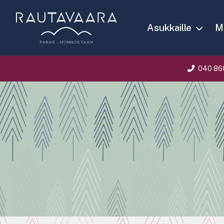
Asukkaille
Ma
040 86