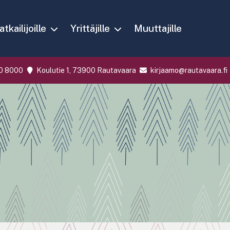
tkailijoille
Yrittäjille
Muuttajille
0 8000
Koulutie 1, 73900 Rautavaara
kirjaamo@rautavaara.fi