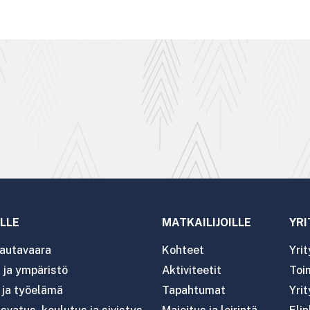
LLE
MATKAILIJOILLE
YRI
autavaara
Kohteet
Yri
ja ympäristö
Aktiviteetit
Toim
- ja työelämä
Tapahtumat
Yrit