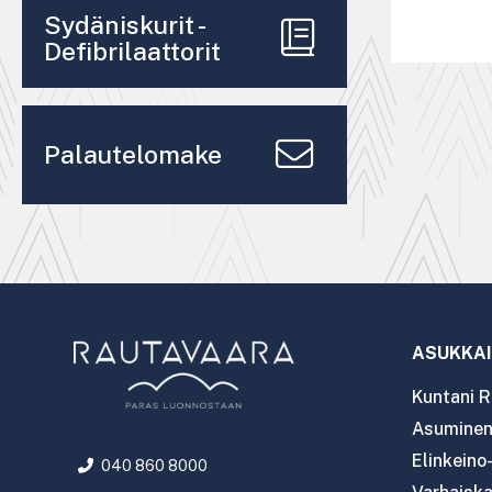
Sydäniskurit -
Defibrilaattorit
Palautelomake
ASUKKAI
Kuntani R
Asuminen 
Elinkeino
040 860 8000