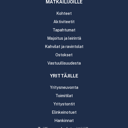
MATKAILIJOILLE
Kohteet
Aktiviteetit
Tapahtumat
Majoitus ja leirintä
Kahvilat ja ravintolat
Ostokset
Vastuullisuudesta
YRITTÄJILLE
Yritysneuvonta
Toimitilat
Yritystontit
Elinkeinotuet
Hankinnat