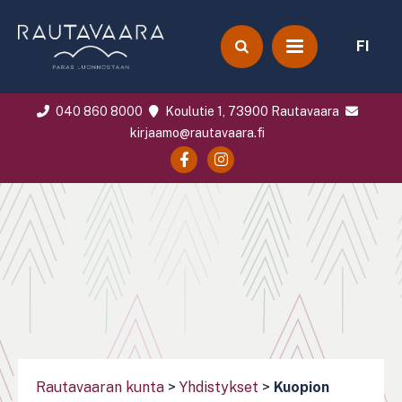
FI
040 860 8000
Koulutie 1, 73900 Rautavaara
kirjaamo@rautavaara.fi
Rautavaaran kunta
>
Yhdistykset
>
Kuopion