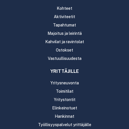
Kohteet
Aktiviteetit
Tapahtumat
Majoitus ja leirintä
Kahvilat ja ravintolat
Ostokset
Vastuullisuudesta
YRITTÄJILLE
Yritysneuvonta
Toimitilat
Yritystontit
Elinkeinotuet
Hankinnat
Työllisyyspalvelut yrittäjälle