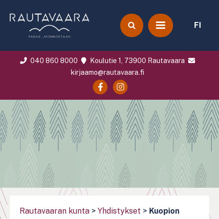
FI
040 860 8000
Koulutie 1, 73900 Rautavaara
kirjaamo@rautavaara.fi
Rautavaaran kunta
>
Yhdistykset
>
Kuopion