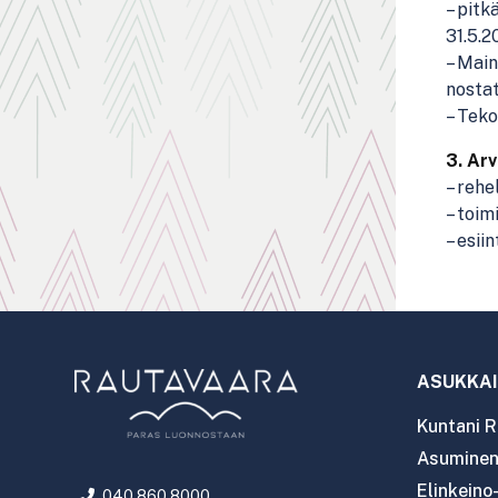
– pitk
31.5.2
– Main
nosta
– Teko
3. Ar
– rehe
– toim
– esii
ASUKKAI
Kuntani R
Asuminen 
Elinkeino
040 860 8000