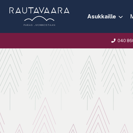
Asukkaille
M
040 86