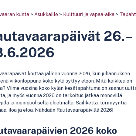
vaaran kunta
>
Asukkaille
>
Kulttuuri ja vapaa-aika
>
Tapah
utavaarapäivät 26.–
8.6.2026
aarapäivät koittaa jälleen vuonna 2026, kun juhannuksen
senä viikonloppuna koko kylä syttyy eloon. Mitä kaikkea on
sa? Viime vuosina koko kylän kesätapahtuma on saanut uutt
ta, ja myös vuonna 2026 on tarkoitus jatkaa menevillä
yjillä ja monipuolisella ohjelmalla. Säihkettä, torimyyntiä,
aa, iloa ja eloa. Nähdään Rautavaarapäivillä 2026!
utavaarapäivien 2026 koko