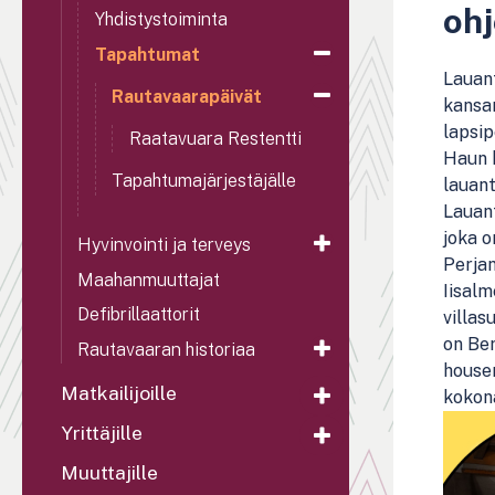
ohj
Yhdistystoiminta
Tapahtumat
Lauant
Rautavaarapäivät
kansan
lapsip
Raatavuara Restentti
Haun h
Tapahtumajärjestäjälle
lauant
Lauan
joka o
Hyvinvointi ja terveys
Perjan
Maahanmuuttajat
Iisalm
Defibrillaattorit
villa
on Ber
Rautavaaran historiaa
housen
Matkailijoille
kokon
Yrittäjille
Muuttajille