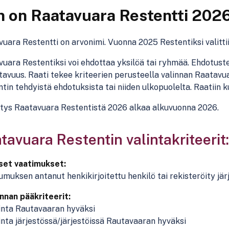
 on Raatavuara Restentti 202
uara Restentti on arvonimi. Vuonna 2025 Restentiksi valitti
uara Restentiksi voi ehdottaa yksilöä tai ryhmää. Ehdotuste
tavuus. Raati tekee kriteerien perusteella valinnan Raatavua
tin tehdyistä ehdotuksista tai niiden ulkopuolelta. Raatiin 
tys Raatavuara Restentistä 2026 alkaa alkuvuonna 2026.
tavuara Restentin valintakriteerit:
iset vaatimukset:
muksen antanut henkikirjoitettu henkilö tai rekisteröity jär
innan pääkriteerit:
inta Rautavaaran hyväksi
inta järjestössä/järjestöissä Rautavaaran hyväksi