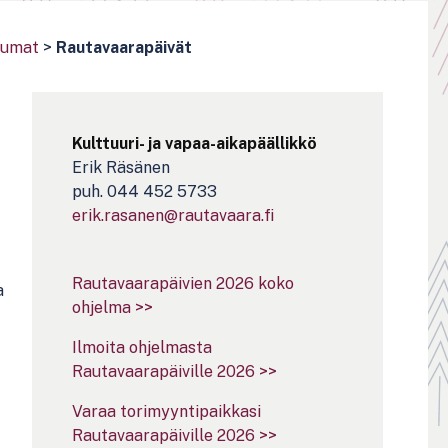
tumat
>
Rautavaarapäivät
Kulttuuri- ja vapaa-aikapäällikkö
Erik Räsänen
puh. 044 452 5733
erik.rasanen@rautavaara.fi
Rautavaarapäivien 2026 koko
a
ohjelma >>
Ilmoita ohjelmasta
Rautavaarapäiville 2026 >>
Varaa torimyyntipaikkasi
Rautavaarapäiville 2026 >>