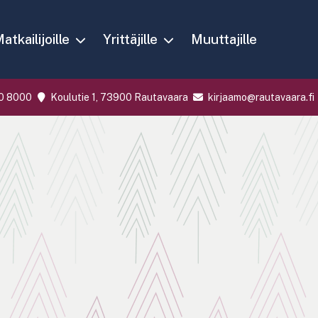
atkailijoille
Yrittäjille
Muuttajille
0 8000
Koulutie 1, 73900 Rautavaara
kirjaamo@rautavaara.fi