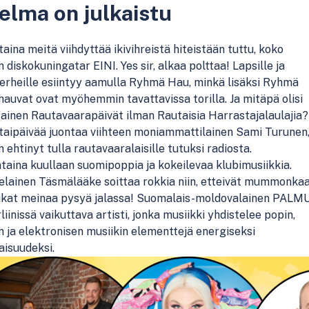
elma on julkaistu
aina meitä viihdyttää ikivihreistä hiteistään tuttu, koko
 diskokuningatar EINI. Yes sir, alkaa polttaa! Lapsille ja
erheille esiintyy aamulla Ryhmä Hau, minkä lisäksi Ryhmä
auvat ovat myöhemmin tavattavissa torilla. Ja mitäpä olisi
ainen Rautavaarapäivät ilman Rautaisia Harrastajalaulajia?
taipäivää juontaa viihteen moniammattilainen Sami Turunen
n ehtinyt tulla rautavaaralaisille tutuksi radiosta.
taina kuullaan suomipoppia ja kokeilevaa klubimusiikkia.
elainen Täsmälääke soittaa rokkia niin, etteivät mummonka
sukat meinaa pysyä jalassa! Suomalais-moldovalainen PALM
liinissä vaikuttava artisti, jonka musiikki yhdistelee popin,
 ja elektronisen musiikin elementtejä energiseksi
aisuudeksi.