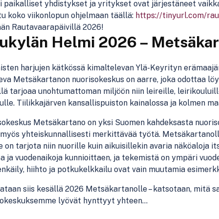
i paikalliset yhdistykset ja yritykset ovat järjestäneet vaikk
u koko viikonlopun ohjelmaan täällä:
https://tinyurl.com/r
än Rautavaarapäivillä 2026!
vukylän Helmi 2026 – Metsäka
sten harjujen kätkössä kimaltelevan Ylä-Keyrityn erämaajä
seva Metsäkartanon nuorisokeskus on aarre, joka odottaa löy
lä tarjoaa unohtumattoman miljöön niin leireille, leirikouluill
ulle. Tiilikkajärven kansallispuiston kainalossa ja kolmen m
sokeskus Metsäkartano on yksi Suomen kahdeksasta nuoriso
myös yhteiskunnallisesti merkittävää työtä. Metsäkartanoll
e on tarjota niin nuorille kuin aikuisillekin avaria näköaloj
a ja vuodenaikoja kunnioittaen, ja tekemistä on ympäri vuode
nkäily, hiihto ja potkukelkkailu ovat vain muutamia esimerk
taan siis kesällä 2026 Metsäkartanolle – katsotaan, mitä s
sokeskuksemme lyövät hynttyyt yhteen…