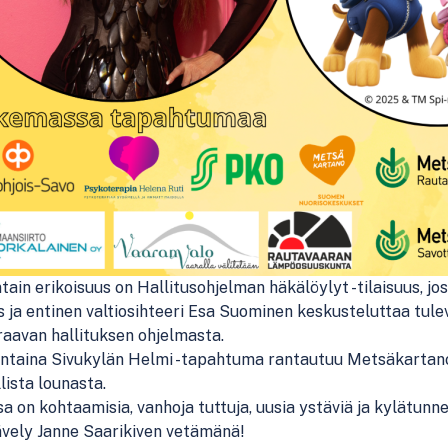
tain erikoisuus on Hallitusohjelman häkälöylyt -tilaisuus, j
 ja entinen valtiosihteeri Esa Suominen keskusteluttaa tul
raavan hallituksen ohjelmasta.
ntaina Sivukylän Helmi -tapahtuma rantautuu Metsäkartanon 
lista lounasta.
a on kohtaamisia, vanhoja tuttuja, uusia ystäviä ja kylätu
ävely Janne Saarikiven vetämänä!