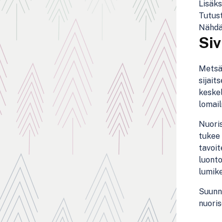
Lisäks
Tutust
Nähdä
Si
Metsäi
sijait
keskel
lomail
Nuori
tukee 
tavoit
luonto
lumike
Suunna
nuori