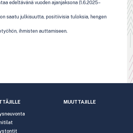
intaa edeltävänä vuoden ajanjaksona (1.6.2025–
on saatu julkisuutta, positiivisia tuloksia, hengen
isotyöhön, ihmisten auttamiseen.
TTÄJILLE
MUUTTAJILLE
tysneuvonta
itilat
ystontit