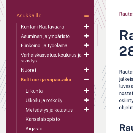
Rauta
Asukkaille
Kuntani Rautavaara
Ra
Asuminen ja ympäristö
Elinkeino- ja työelämä
2
Varhaiskasvatus, koulutus ja
sivistys
Nuoret
Rautav
jälkei
Kulttuuri ja vapaa-aika
luvas
Liikunta
nostet
Ulkoilu ja retkeily
esiint
ohjelm
Metsästys ja kalastus
Kansalaisopisto
Ra
Kirjasto