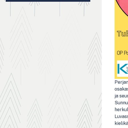
Perjan
osakas
ja seu
Sunnu
herkul
Luvass
kielik