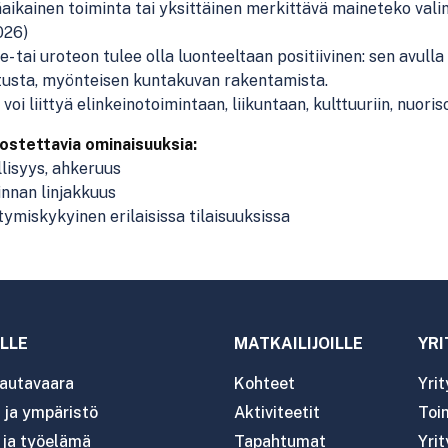
äaikainen toiminta tai yksittäinen merkittävä maineteko val
026)
e- tai uroteon tulee olla luonteeltaan positiivinen: sen avulla 
tusta, myönteisen kuntakuvan rakentamista.
 voi liittyä elinkeinotoimintaan, liikuntaan, kulttuuriin, nuor
vostettavia ominaisuuksia:
llisyys, ahkeruus
innan linjakkuus
ntymiskykyinen erilaisissa tilaisuuksissa
LLE
MATKAILIJOILLE
YRI
autavaara
Kohteet
Yri
ja ympäristö
Aktiviteetit
Toim
- ja työelämä
Tapahtumat
Yrit