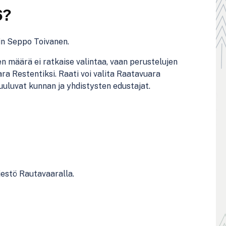
6?
in Seppo Toivanen.
n määrä ei ratkaise valintaa, vaan perustelujen
ra Restentiksi. Raati voi valita Raatavuara
kuuluvat kunnan ja yhdistysten edustajat.
jestö Rautavaaralla.