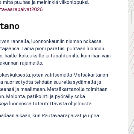
a mitä puuhaa ja meininkiä viikonlopuksi.
autavaarapaivat2026
rtano
rven rannalla, luonnonkauniin niemen nokassa
täjäänsä. Tämä pieni paratiisi puhtaan luonnon
e, häille, kokouksille ja tapahtumille kuin ihan vain
aakunnan rajamailla.
keskuksesta, joten valitsemalla Metsäkartanon
a nuorisotyötä tehdään suurella sydämellä ja
a itseensä ja maailmaan. Metsäkartanolla toimitaan
n. Melonta, patikointi ja pyöräily sekä
kejä luonnossa toteutettavista ohjelmista.
aadaan aikaan, kun Rautavaarapäivät ja upea