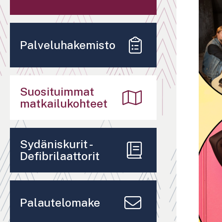
Palveluhakemisto
Suosituimmat
matkailukohteet
Sydäniskurit -
Defibrilaattorit
Palautelomake