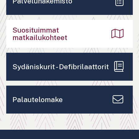
Palveluhakemisto
Suosituimmat
matkailukohteet
Sydäniskurit - Defibrilaattorit
Palautelomake