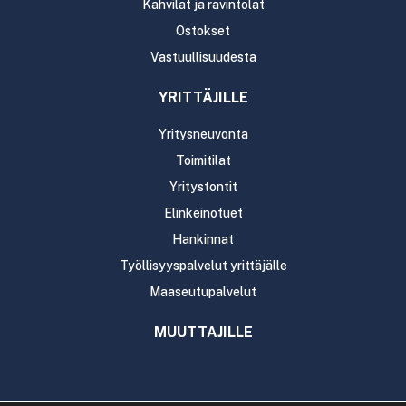
Kahvilat ja ravintolat
Ostokset
Vastuullisuudesta
YRITTÄJILLE
Yritysneuvonta
Toimitilat
Yritystontit
Elinkeinotuet
Hankinnat
Työllisyyspalvelut yrittäjälle
Maaseutupalvelut
MUUTTAJILLE