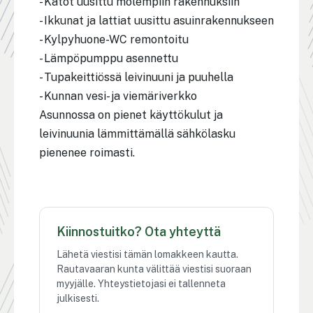
- Katot uusittu molempiin rakennuksiin
- Ikkunat ja lattiat uusittu asuinrakennukseen
- Kylpyhuone-WC remontoitu
- Lämpöpumppu asennettu
- Tupakeittiössä leivinuuni ja puuhella
- Kunnan vesi- ja viemäriverkko
Asunnossa on pienet käyttökulut ja
leivinuunia lämmittämällä sähkölasku
pienenee roimasti.
Kiinnostuitko? Ota yhteyttä
Lähetä viestisi tämän lomakkeen kautta.
Rautavaaran kunta välittää viestisi suoraan
myyjälle. Yhteystietojasi ei tallenneta
julkisesti.