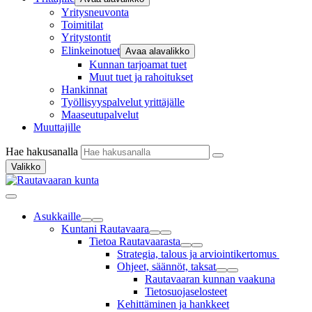
Yritysneuvonta
Toimitilat
Yritystontit
Elinkeinotuet
Avaa alavalikko
Kunnan tarjoamat tuet
Muut tuet ja rahoitukset
Hankinnat
Työllisyyspalvelut yrittäjälle
Maaseutupalvelut
Muuttajille
Hae hakusanalla
Valikko
Asukkaille
Kuntani Rautavaara
Tietoa Rautavaarasta
Strategia, talous ja arviointikertomus
Ohjeet, säännöt, taksat
Rautavaaran kunnan vaakuna
Tietosuojaselosteet
Kehittäminen ja hankkeet