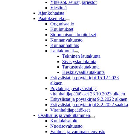
Yhteisöt, seurat, järjestöt
Viestintä
Ajankohtaista
Päätöksenteko
Organisaatio
Kuulutukset
Sidonnaisuusilmoitukset
Kunnanvaltuusto
Kunnanhallitus
Lautakunnat
Tekninen lautakunta
Sivistyslautakunta
Tarkastuslautakunta
Keskusvaalilautakunta
Esityslistat ja pöytäkirjat 15.12.2023
alkaen
Pöytäkirjat, esityslistat ja
viranhaltijapäätökset 23.10.2023 alkaen
Esityslistat ja pöytäkirjat 9.2.2022 alkaen
Esityslistat ja pöytäkirjat 8.2.2022 saakka
Viranhaltijapäätökset
Osallisuus ja vaikuttaminen
Kuntalaisaloite
Nuorisovaltuusto
Vanhus- ja vammaisneuvosto