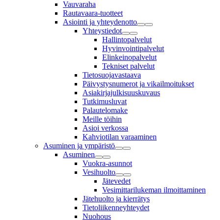
Vauvaraha
Rautavaara-tuotteet
Asiointi ja yhteydenotto
Yhteystiedot
Hallintopalvelut
Hyvinvointipalvelut
Elinkeinopalvelut
Tekniset palvelut
Tietosuojavastaava
Päivystysnumerot ja vikailmoitukset
Asiakirjajulkisuuskuvaus
Tutkimusluvat
Palautelomake
Meille töihin
Asioi verkossa
Kahviotilan varaaminen
Asuminen ja ympäristö
Asuminen
Vuokra-asunnot
Vesihuolto
Jätevedet
Vesimittarilukeman ilmoittaminen
Jätehuolto ja kierrätys
Tietoliikenneyhteydet
Nuohous