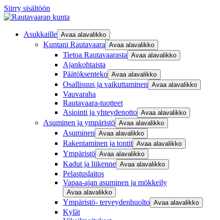
Siirry sisältöön
Asukkaille
Avaa alavalikko
Kuntani Rautavaara
Avaa alavalikko
Tietoa Rautavaarasta
Avaa alavalikko
Ajankohtaista
Päätöksenteko
Avaa alavalikko
Osallisuus ja vaikuttaminen
Avaa alavalikko
Vauvaraha
Rautavaara-tuotteet
Asiointi ja yhteydenotto
Avaa alavalikko
Asuminen ja ympäristö
Avaa alavalikko
Asuminen
Avaa alavalikko
Rakentaminen ja tontit
Avaa alavalikko
Ympäristö
Avaa alavalikko
Kadut ja liikenne
Avaa alavalikko
Pelastuslaitos
Vapaa-ajan asuminen ja mökkeily
Avaa alavalikko
Ympäristö- terveydenhuolto
Avaa alavalikko
Kylät