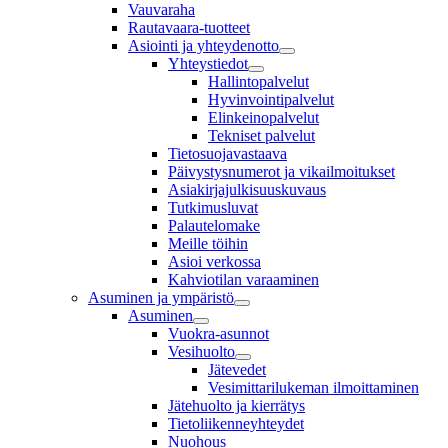
Vauvaraha
Rautavaara-tuotteet
Asiointi ja yhteydenotto
Yhteystiedot
Hallintopalvelut
Hyvinvointipalvelut
Elinkeinopalvelut
Tekniset palvelut
Tietosuojavastaava
Päivystysnumerot ja vikailmoitukset
Asiakirjajulkisuuskuvaus
Tutkimusluvat
Palautelomake
Meille töihin
Asioi verkossa
Kahviotilan varaaminen
Asuminen ja ympäristö
Asuminen
Vuokra-asunnot
Vesihuolto
Jätevedet
Vesimittarilukeman ilmoittaminen
Jätehuolto ja kierrätys
Tietoliikenneyhteydet
Nuohous