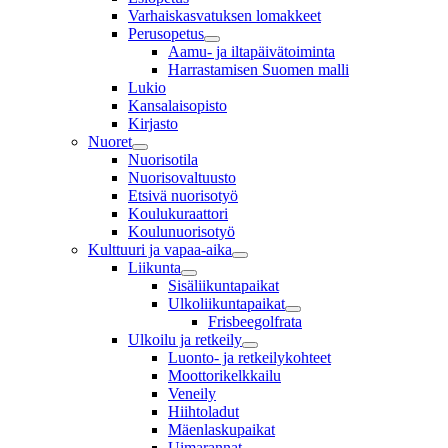
Varhaiskasvatuksen lomakkeet
Perusopetus
Aamu- ja iltapäivätoiminta
Harrastamisen Suomen malli
Lukio
Kansalaisopisto
Kirjasto
Nuoret
Nuorisotila
Nuorisovaltuusto
Etsivä nuorisotyö
Koulukuraattori
Koulunuorisotyö
Kulttuuri ja vapaa-aika
Liikunta
Sisäliikuntapaikat
Ulkoliikuntapaikat
Frisbeegolfrata
Ulkoilu ja retkeily
Luonto- ja retkeilykohteet
Moottorikelkkailu
Veneily
Hiihtoladut
Mäenlaskupaikat
Uimarannat