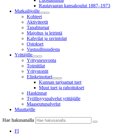
Luostanlinna
Rautavaaran kansakoulut 1887–1973
Matkailijoille
Kohteet
Aktiviteetit
Tapahtumat
Majoitus ja leirintä
Kahvilat ja ravintolat
Ostokset
Vastuullisuudesta
Yrittäjille
Yritysneuvonta
Toimitilat
Yritystontit
Elinkeinotuet
Kunnan tarjoamat tuet
Muut tuet ja rahoitukset
Hankinnat
Työllisyyspalvelut yrittäjälle
Maaseutupalvelut
Muuttajille
Hae hakusanalla
FI