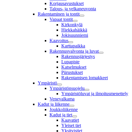
Korjausavustukset
Talous- ja velkaneuvonta
Rakentaminen ja tontit
Vapaat tontit
Kirkonkylä
Hiekkahäikkä
Jokisuunniemi
Kaavoitus
Karttapaikka
Rakennusvalvonta ja luvat
Rakennusjärjestys
Lupapiste
Katselmukset
Piirustukset
Rakentamisen lomakkeet
Ympäristö
Ympäristönsuojelu
Ympäristöluvat ja ilmoitusmenettely
Venevalkama
Kadut ja liikenne
Joukkoliikenne
Kadut ja tiet
Kaavatiet
Yleiset tiet
Yksityistiet