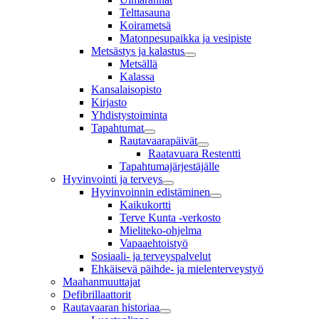
Telttasauna
Koirametsä
Matonpesupaikka ja vesipiste
Metsästys ja kalastus
Metsällä
Kalassa
Kansalaisopisto
Kirjasto
Yhdistystoiminta
Tapahtumat
Rautavaarapäivät
Raatavuara Restentti
Tapahtumajärjestäjälle
Hyvinvointi ja terveys
Hyvinvoinnin edistäminen
Kaikukortti
Terve Kunta -verkosto
Mieliteko-ohjelma
Vapaaehtoistyö
Sosiaali- ja terveyspalvelut
Ehkäisevä päihde- ja mielenterveystyö
Maahanmuuttajat
Defibrillaattorit
Rautavaaran historiaa