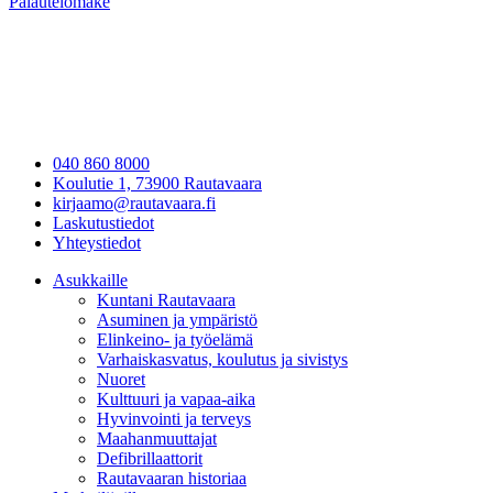
Palautelomake
040 860 8000
Koulutie 1, 73900 Rautavaara
kirjaamo@rautavaara.fi
Laskutustiedot
Yhteystiedot
Asukkaille
Kuntani Rautavaara
Asuminen ja ympäristö
Elinkeino- ja työelämä
Varhaiskasvatus, koulutus ja sivistys
Nuoret
Kulttuuri ja vapaa-aika
Hyvinvointi ja terveys
Maahanmuuttajat
Defibrillaattorit
Rautavaaran historiaa