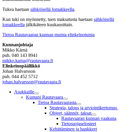
Tukea haetaan
sähköisellä lomakkeella
.
Kun tuki on myönnetty, tuen maksatusta haetaan
sähköisellä
lomakkeella
jälkikäteen kuukausittain.
Tietoa Rautavaaran kunnan muista elinkeinotuista
Kunnanjohtaja
Mikko Kärnä
puh. 040 143 8941
mikko.karna@rautavaara.fi
Elinkeinopäällikkö
Johan Halvarsson
puh. 044 452 5712
johan.halvarsson@rautavaara.fi
Asukkaille
Kuntani Rautavaara
Tietoa Rautavaarasta
Strategia, talous ja arviointikertomus
Ohjeet, säännöt, taksat
Rautavaaran kunnan vaakuna
Tietosuojaselosteet
Kehittäminen ja hankkeet