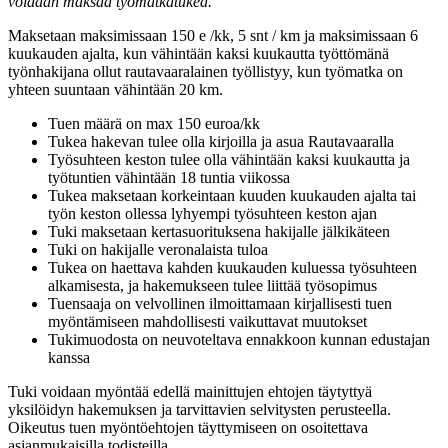
voidaan maksaa työmatkatukea.
Maksetaan maksimissaan 150 e /kk, 5 snt / km ja maksimissaan 6
kuukauden ajalta, kun vähintään kaksi kuukautta työttömänä
työnhakijana ollut rautavaaralainen työllistyy, kun työmatka on
yhteen suuntaan vähintään 20 km.
Tuen määrä on max 150 euroa/kk
Tukea hakevan tulee olla kirjoilla ja asua Rautavaaralla
Työsuhteen keston tulee olla vähintään kaksi kuukautta ja
työtuntien vähintään 18 tuntia viikossa
Tukea maksetaan korkeintaan kuuden kuukauden ajalta tai
työn keston ollessa lyhyempi työsuhteen keston ajan
Tuki maksetaan kertasuorituksena hakijalle jälkikäteen
Tuki on hakijalle veronalaista tuloa
Tukea on haettava kahden kuukauden kuluessa työsuhteen
alkamisesta, ja hakemukseen tulee liittää työsopimus
Tuensaaja on velvollinen ilmoittamaan kirjallisesti tuen
myöntämiseen mahdollisesti vaikuttavat muutokset
Tukimuodosta on neuvoteltava ennakkoon kunnan edustajan
kanssa
Tuki voidaan myöntää edellä mainittujen ehtojen täytyttyä
yksilöidyn hakemuksen ja tarvittavien selvitysten perusteella.
Oikeutus tuen myöntöehtojen täyttymiseen on osoitettava
asianmukaisilla todisteilla.