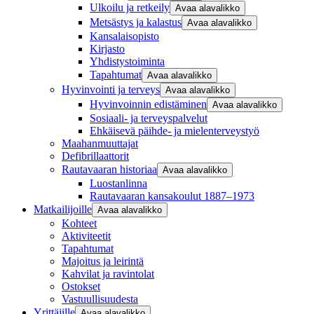
Ulkoilu ja retkeily
Avaa alavalikko
Metsästys ja kalastus
Avaa alavalikko
Kansalaisopisto
Kirjasto
Yhdistystoiminta
Tapahtumat
Avaa alavalikko
Hyvinvointi ja terveys
Avaa alavalikko
Hyvinvoinnin edistäminen
Avaa alavalikko
Sosiaali- ja terveyspalvelut
Ehkäisevä päihde- ja mielenterveystyö
Maahanmuuttajat
Defibrillaattorit
Rautavaaran historiaa
Avaa alavalikko
Luostanlinna
Rautavaaran kansakoulut 1887–1973
Matkailijoille
Avaa alavalikko
Kohteet
Aktiviteetit
Tapahtumat
Majoitus ja leirintä
Kahvilat ja ravintolat
Ostokset
Vastuullisuudesta
Yrittäjille
Avaa alavalikko