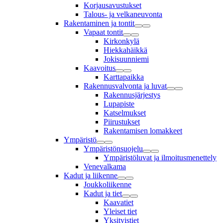
Korjausavustukset
Talous- ja velkaneuvonta
Rakentaminen ja tontit
Vapaat tontit
Kirkonkylä
Hiekkahäikkä
Jokisuunniemi
Kaavoitus
Karttapaikka
Rakennusvalvonta ja luvat
Rakennusjärjestys
Lupapiste
Katselmukset
Piirustukset
Rakentamisen lomakkeet
Ympäristö
Ympäristönsuojelu
Ympäristöluvat ja ilmoitusmenettely
Venevalkama
Kadut ja liikenne
Joukkoliikenne
Kadut ja tiet
Kaavatiet
Yleiset tiet
Yksityistiet