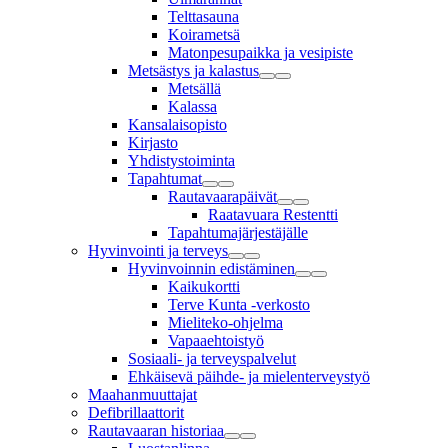
Telttasauna
Koirametsä
Matonpesupaikka ja vesipiste
Metsästys ja kalastus
Metsällä
Kalassa
Kansalaisopisto
Kirjasto
Yhdistystoiminta
Tapahtumat
Rautavaarapäivät
Raatavuara Restentti
Tapahtumajärjestäjälle
Hyvinvointi ja terveys
Hyvinvoinnin edistäminen
Kaikukortti
Terve Kunta -verkosto
Mieliteko-ohjelma
Vapaaehtoistyö
Sosiaali- ja terveyspalvelut
Ehkäisevä päihde- ja mielenterveystyö
Maahanmuuttajat
Defibrillaattorit
Rautavaaran historiaa