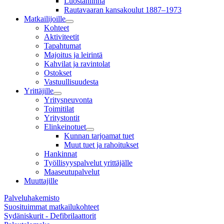
Luostanlinna
Rautavaaran kansakoulut 1887–1973
Matkailijoille
Kohteet
Aktiviteetit
Tapahtumat
Majoitus ja leirintä
Kahvilat ja ravintolat
Ostokset
Vastuullisuudesta
Yrittäjille
Yritysneuvonta
Toimitilat
Yritystontit
Elinkeinotuet
Kunnan tarjoamat tuet
Muut tuet ja rahoitukset
Hankinnat
Työllisyyspalvelut yrittäjälle
Maaseutupalvelut
Muuttajille
Palveluhakemisto
Suosituimmat matkailukohteet
Sydäniskurit - Defibrilaattorit