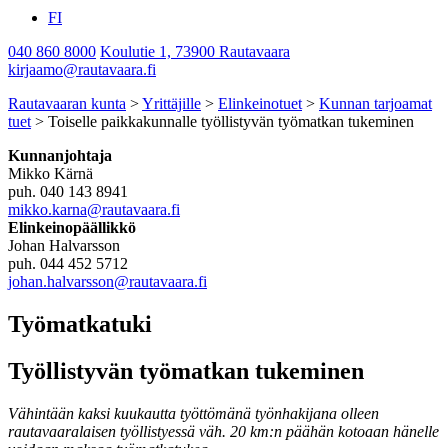
FI
040 860 8000
Koulutie 1, 73900 Rautavaara
kirjaamo@rautavaara.fi
Rautavaaran kunta
>
Yrittäjille
>
Elinkeinotuet
>
Kunnan tarjoamat
tuet
>
Toiselle paikkakunnalle työllistyvän työmatkan tukeminen
Kunnanjohtaja
Mikko Kärnä
puh. 040 143 8941
mikko.karna@rautavaara.fi
Elinkeinopäällikkö
Johan Halvarsson
puh. 044 452 5712
johan.halvarsson@rautavaara.fi
Työmatkatuki
Työllistyvän työmatkan tukeminen
Vähintään kaksi kuukautta työttömänä työnhakijana olleen
rautavaaralaisen työllistyessä väh. 20 km:n päähän kotoaan hänelle