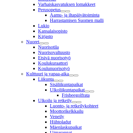
Varhaiskasvatuksen lomakkeet
Perusopetus
Aamu- ja iltapäivätoiminta
Harrastamisen Suomen malli
Lukio
Kansalaisopisto
Kirjasto
Nuoret
Nuorisotila
Nuorisovaltuusto
Etsivä nuorisotyö
Koulukuraattori
Koulunuorisotyö
Kulttuuri ja vapaa-aika
Liikunta
Sisäliikuntapaikat
Ulkoliikuntapaikat
Frisbeegolfrata
Ulkoilu ja retkeily
Luonto- ja retkeilykohteet
Moottorikelkkailu
Veneily
Hiihtoladut
Mäenlaskupaikat
Uimarannat