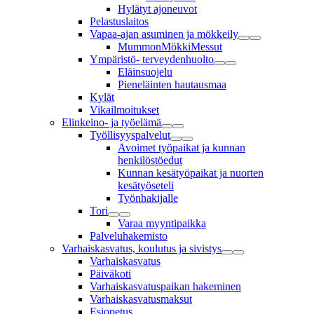
Hylätyt ajoneuvot
Pelastuslaitos
Vapaa-ajan asuminen ja mökkeily
MummonMökkiMessut
Ympäristö- terveydenhuolto
Eläinsuojelu
Pieneläinten hautausmaa
Kylät
Vikailmoitukset
Elinkeino- ja työelämä
Työllisyyspalvelut
Avoimet työpaikat ja kunnan
henkilöstöedut
Kunnan kesätyöpaikat ja nuorten
kesätyöseteli
Työnhakijalle
Tori
Varaa myyntipaikka
Palveluhakemisto
Varhaiskasvatus, koulutus ja sivistys
Varhaiskasvatus
Päiväkoti
Varhaiskasvatuspaikan hakeminen
Varhaiskasvatusmaksut
Esiopetus