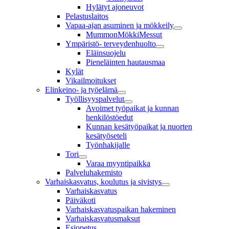
Hylätyt ajoneuvot
Pelastuslaitos
Vapaa-ajan asuminen ja mökkeily
MummonMökkiMessut
Ympäristö- terveydenhuolto
Eläinsuojelu
Pieneläinten hautausmaa
Kylät
Vikailmoitukset
Elinkeino- ja työelämä
Työllisyyspalvelut
Avoimet työpaikat ja kunnan
henkilöstöedut
Kunnan kesätyöpaikat ja nuorten
kesätyöseteli
Työnhakijalle
Tori
Varaa myyntipaikka
Palveluhakemisto
Varhaiskasvatus, koulutus ja sivistys
Varhaiskasvatus
Päiväkoti
Varhaiskasvatuspaikan hakeminen
Varhaiskasvatusmaksut
Esiopetus