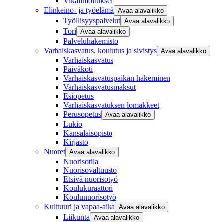
Vikailmoitukset
Elinkeino- ja työelämä
Avaa alavalikko
Työllisyyspalvelut
Avaa alavalikko
Tori
Avaa alavalikko
Palveluhakemisto
Varhaiskasvatus, koulutus ja sivistys
Avaa alavalikko
Varhaiskasvatus
Päiväkoti
Varhaiskasvatuspaikan hakeminen
Varhaiskasvatusmaksut
Esiopetus
Varhaiskasvatuksen lomakkeet
Perusopetus
Avaa alavalikko
Lukio
Kansalaisopisto
Kirjasto
Nuoret
Avaa alavalikko
Nuorisotila
Nuorisovaltuusto
Etsivä nuorisotyö
Koulukuraattori
Koulunuorisotyö
Kulttuuri ja vapaa-aika
Avaa alavalikko
Liikunta
Avaa alavalikko