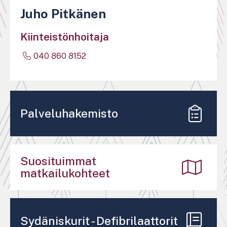
Juho Pitkänen
Kiinteistönhoitaja
040 860 8152
Palveluhakemisto
Suosituimmat
matkailukohteet
Sydäniskurit - Defibrilaattorit