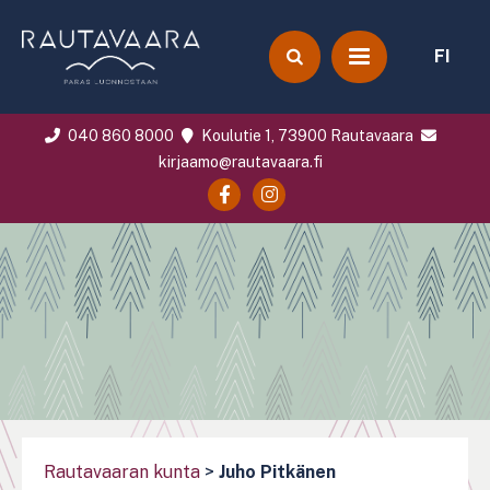
FI
040 860 8000
Koulutie 1, 73900 Rautavaara
kirjaamo@rautavaara.fi
Rautavaaran kunta
>
Juho Pitkänen