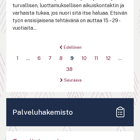
turvallisen, luottamuksellisen aikuiskontaktin ja
varhaista tukea, jos nuori sitä itse haluaa. Etsivän
työn ensisijaisena tehtävänä on auttaa 15 – 29 -
vuotiaita...
Sivutus
Edellinen
1
…
6
7
8
9
10
11
12
…
38
Seuraava
Palveluhakemisto