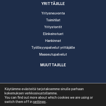
YRITTÄJILLE
Yritysneuvonta
Toimitilat
Yritystontit
Elinkeinotuet
Hankinnat
Työllisyyspalvelut yrittäjälle
Maaseutupalvelut
MUUTTAJILLE
Käytämme evästeitä tarjotaksemme sinulle parhaan
kokemuksen verkkosivustollamme.
Copyright 2020 Rautavaaran kunta
You can find out more about which cookies we are using or
Tietosuoja
Saavutettavuus
switch them off in
settings
.