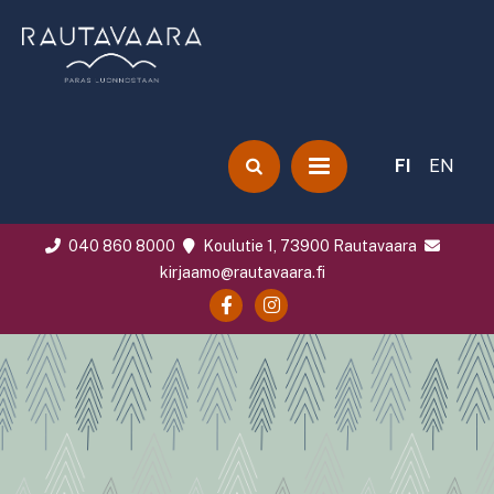
FI
EN
040 860 8000
Koulutie 1, 73900 Rautavaara
kirjaamo@rautavaara.fi