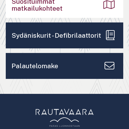
Suosituimmat
matkailukohteet
Sydäniskurit - Defibrilaattorit
Palautelomake