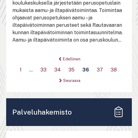
koulukeskuksella järjestetään perusopetuslain
mukaista aamu- ja iltapäivätoimintaa. Toimintaa
ohjaavat perusopetuksen aamu – ja
iltapäivätoiminnan perusteet sekä Rautavaaran
kunnan iltapäivätoiminnan toimintasuunnitelma.
Aamu- ja iltapäivätoiminta on osa peruskoulun...
Sivutus
Edellinen
1
…
33
34
35
36
37
38
Seuraava
Palveluhakemisto