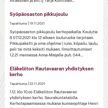
Airaksinen ja ent.tj Tarja Konttinen...
Syöpäosaston pikkujoulu
Tapahtuma
|
19.11.2021
Syöpäosaston pikkujoulu kerhopaikalla, Koulutie
8 07.12.2021 klo 12 alkaen Jouluruoka tarjotaan.
Pikkupaketti ja oma ohjelma ( runo, kilpailu, laulu,
peli tai mitä keksit) mukaan. Ilmoittautumiset
1.2.21 mennessä Anna-Maijalle puh. 044...
Eläkeliiton Rautavaaran yhdistyksen
kerho
Tapahtuma
|
22.11.2021
1.12. klo 10.oo Eläkeliiton Rautavaaran
yhdistyksen kerho, Seurakuntatalolla.
Kerhotapaamisessa mukana kunnanjohtaja Henri