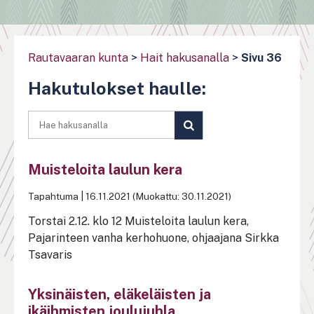
Rautavaaran kunta
>
Hait hakusanalla
>
Sivu 36
Hakutulokset haulle:
SUORITA
HAKU
Muisteloita laulun kera
Tapahtuma
|
16.11.2021 (Muokattu: 30.11.2021)
Torstai 2.12. klo 12 Muisteloita laulun kera,
Pajarinteen vanha kerhohuone, ohjaajana Sirkka
Tsavaris
Yksinäisten, eläkeläisten ja
ikäihmisten joulujuhla