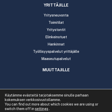
YRITTÄJILLE
Yritysneuvonta
Toimitilat
Yritystontit
Elinkeinotuet
Hankinnat
Työllisyyspalvelut yrittäjälle
Maaseutupalvelut
MUUTTAJILLE
Käytämme evästeitä tarjotaksemme sinulle parhaan
kokemuksen verkkosivustollamme.
Copyright 2020 Rautavaaran kunta
You can find out more about which cookies we are using or
Tietosuoja
Saavutettavuus
switch them off in
settings
.