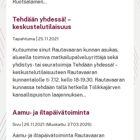
Ruotsalainen...
Tehdään yhdessä! –
keskustelutilaisuus
Tapahtuma
|
25.11.2021
Kutsumme sinut Rautavaaran kunnan asukas,
alueella toimiva matkailupalveluyrittäjä sekä
yhdistys- tai seuratoimija Tehdään yhdessä! –
keskustelutilaisuuteen Rautavaaran
kunnantalolle ti 7.12. kello 18-19.30. Rautavaaran
kunnassa tehdään tällä hetkellä Tiilikkajärven
kansallispuiston laajennuksen...
Aamu- ja iltapäivätoiminta
Sivu
|
26.11.2021 (Muokattu: 27.03.2026)
Aamu- ja iltapäivätoiminta Rautavaaran