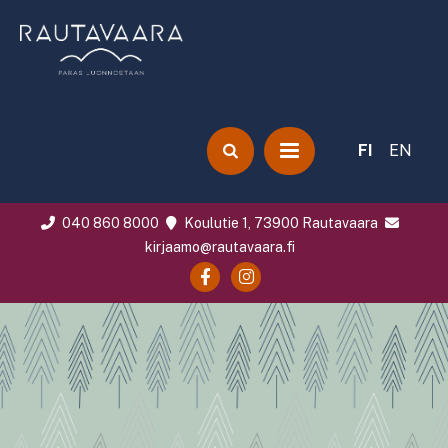
FI
EN
040 860 8000
Koulutie 1, 73900 Rautavaara
kirjaamo@rautavaara.fi