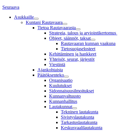
Seuraava
Asukkaille
Kuntani Rautavaara
Tietoa Rautavaarasta
Strategia, talous ja arviointikertomus
Ohjeet, säännöt, taksat
Rautavaaran kunnan vaakuna
Tietosuojaselosteet
Kehittäminen ja hankkeet
Yhteisöt, seurat, järjestöt
Viestintä
Ajankohtaista
Päätöksenteko
Organisaatio
Kuulutukset
Sidonnaisuusilmoitukset
Kunnanvaltuusto
Kunnanhallitus
Lautakunnat
Tekninen lautakunta
Sivistyslautakunta
Tarkastuslautakunta
Keskusvaalilautakunta