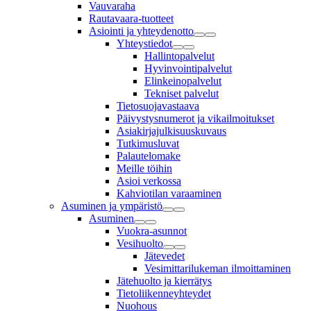
Vauvaraha
Rautavaara-tuotteet
Asiointi ja yhteydenotto
Yhteystiedot
Hallintopalvelut
Hyvinvointipalvelut
Elinkeinopalvelut
Tekniset palvelut
Tietosuojavastaava
Päivystysnumerot ja vikailmoitukset
Asiakirjajulkisuuskuvaus
Tutkimusluvat
Palautelomake
Meille töihin
Asioi verkossa
Kahviotilan varaaminen
Asuminen ja ympäristö
Asuminen
Vuokra-asunnot
Vesihuolto
Jätevedet
Vesimittarilukeman ilmoittaminen
Jätehuolto ja kierrätys
Tietoliikenneyhteydet
Nuohous