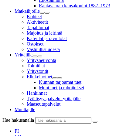
Luostanlinna
Rautavaaran kansakoulut 1887–1973
Matkailijoille
Kohteet
Aktiviteetit
Tapahtumat
Majoitus ja leirintä
Kahvilat ja ravintolat
Ostokset
Vastuullisuudesta
Yrittäjille
Yritysneuvonta
Toimitilat
Yritystontit
Elinkeinotuet
Kunnan tarjoamat tuet
Muut tuet ja rahoitukset
Hankinnat
Työllisyyspalvelut yrittäjälle
Maaseutupalvelut
Muuttajille
Hae hakusanalla
FI