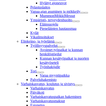
Hylätyt ajoneuvot
Pelastuslaitos
Vapaa-ajan asuminen ja mökkeily
MummonMökkiMessut
Ympäristö- terveydenhuolto
Eläinsuojelu
Pieneläinten hautausmaa
Kylät
Vikailmoitukset
Elinkeino- ja työelämä
Työllisyyspalvelut
Avoimet työpaikat ja kunnan
henkilöstöedut
Kunnan kesätyöpaikat ja nuorten
kesätyöseteli
Työnhakijalle
Tori
Varaa myyntipaikka
Palveluhakemisto
Varhaiskasvatus, koulutus ja sivistys
Varhaiskasvatus
Päiväkoti
Varhaiskasvatuspaikan hakeminen
Varhaiskasvatusmaksut
Esiopetus