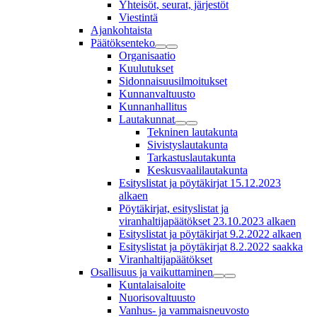
Yhteisöt, seurat, järjestöt
Viestintä
Ajankohtaista
Päätöksenteko
Organisaatio
Kuulutukset
Sidonnaisuusilmoitukset
Kunnanvaltuusto
Kunnanhallitus
Lautakunnat
Tekninen lautakunta
Sivistyslautakunta
Tarkastuslautakunta
Keskusvaalilautakunta
Esityslistat ja pöytäkirjat 15.12.2023
alkaen
Pöytäkirjat, esityslistat ja
viranhaltijapäätökset 23.10.2023 alkaen
Esityslistat ja pöytäkirjat 9.2.2022 alkaen
Esityslistat ja pöytäkirjat 8.2.2022 saakka
Viranhaltijapäätökset
Osallisuus ja vaikuttaminen
Kuntalaisaloite
Nuorisovaltuusto
Vanhus- ja vammaisneuvosto