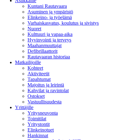
Asukkaille
Kuntani Rautavaara
Asuminen ja ympäristö
Elinkeino- ja työelämä
Varhaiskasvatus, koulutus ja sivistys
Nuoret
Kulttuuri ja vapaa-aika
Hyvinvointi ja terveys
Maahanmuuttajat
Defibrillaattorit
Rautavaaran historiaa
Matkailijoille
Kohteet
Aktiviteetit
Tapahtumat
Majoitus ja leirintä
Kahvilat ja ravintolat
Ostokset
Vastuullisuudesta
Yrittäjille
Yritysneuvonta
Toimitilat
Yritystontit
Elinkeinotuet
Hankinnat