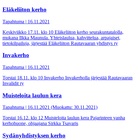
Eläkeliiton kerho
Tapahtuma
|
16.11.2021
Keskiviikko 17.11. klo 10 Eläkeliiton kerho seurakuntatalolla,
mukana Ilkka Maunula. Yhteislaulua, kahvittelua, arpajaiset,
tietokilpailuja, järjestää Eläkeliiton Rautavaaran yhdistys ry
Invakerho
Tapahtuma
|
16.11.2021
Torstai 18.11. klo 10 Invakerho Invakerholla järjestää Rautavaaran
Invalidit ry
Muisteloita laulun kera
Tapahtuma
|
16.11.2021 (Muokattu: 30.11.2021)
Torstai 16.12. klo 12 Muisteloita laulun kera Pajarinteen vanha
kerhohuone, ohjaajana Sirkka Tsavaris
Sydänyhdistyksen kerho