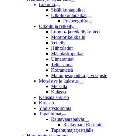
Liikunta
Sisäliikuntapaikat
Ulkoliikuntapaikat
Frisbeegolfrata
Ulkoilu ja retkeily
Luonto- ja retkeilykohteet
Moottorikelkkailu
Veneily
Hiihtoladut
Mäenlaskupaikat
Uimarannat
Telttasauna
Koirametsä
Matonpesupaikka ja vesipiste
Metsästys ja kalastus
Metsällä
Kalassa
Kansalaisopisto
Kirjasto
Yhdistystoiminta
Tapahtumat
Rautavaarapäivät
Raatavuara Restentti
Tapahtumajärjestäjälle
Hyvinvointi ja terveys