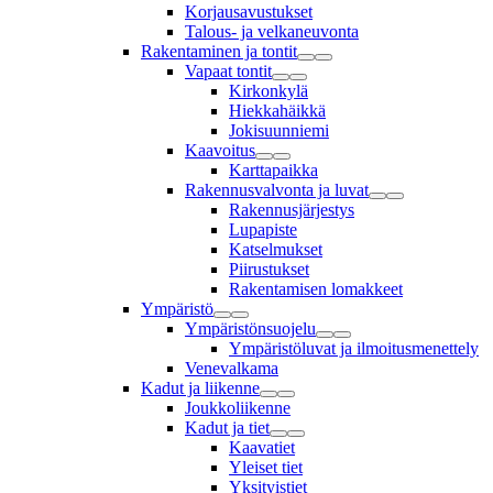
Korjausavustukset
Talous- ja velkaneuvonta
Rakentaminen ja tontit
Vapaat tontit
Kirkonkylä
Hiekkahäikkä
Jokisuunniemi
Kaavoitus
Karttapaikka
Rakennusvalvonta ja luvat
Rakennusjärjestys
Lupapiste
Katselmukset
Piirustukset
Rakentamisen lomakkeet
Ympäristö
Ympäristönsuojelu
Ympäristöluvat ja ilmoitusmenettely
Venevalkama
Kadut ja liikenne
Joukkoliikenne
Kadut ja tiet
Kaavatiet
Yleiset tiet
Yksityistiet