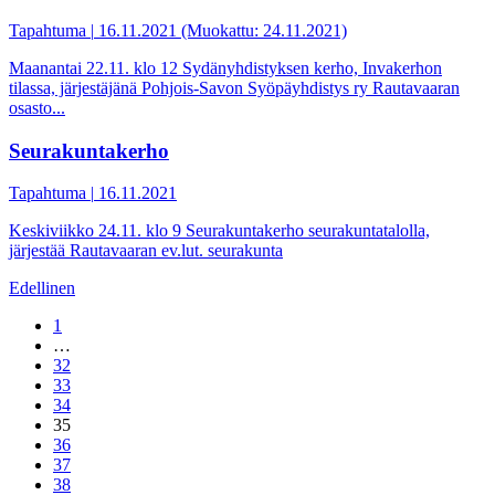
Tapahtuma
|
16.11.2021 (Muokattu: 24.11.2021)
Maanantai 22.11. klo 12 Sydänyhdistyksen kerho, Invakerhon
tilassa, järjestäjänä Pohjois-Savon Syöpäyhdistys ry Rautavaaran
osasto...
Seurakuntakerho
Tapahtuma
|
16.11.2021
Keskiviikko 24.11. klo 9 Seurakuntakerho seurakuntatalolla,
järjestää Rautavaaran ev.lut. seurakunta
Sivutus
Edellinen
1
…
32
33
34
35
36
37
38