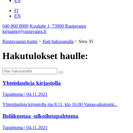
EN
FI
EN
040 860 8000
Koulutie 1, 73900 Rautavaara
kirjaamo@rautavaara.fi
Rautavaaran kunta
>
Hait hakusanalla
>
Sivu 35
Hakutulokset haulle:
Suorita
haku
Yhteislauluja kirjastolla
Tapahtuma
|
04.11.2021
Yhteislauluja kirjastolla ma 8.11. klo 16.00 Vapaa-aikatoimi...
Iloliikuntaa -ulkoilutapahtuma
Tapahtuma
|
04.11.2021