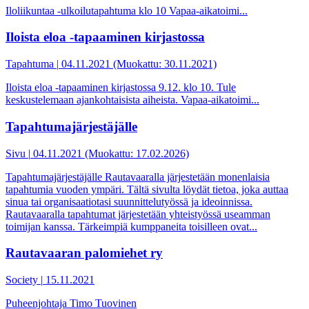
Iloliikuntaa -ulkoilutapahtuma klo 10 Vapaa-aikatoimi...
Iloista eloa -tapaaminen kirjastossa
Tapahtuma
|
04.11.2021 (Muokattu: 30.11.2021)
Iloista eloa -tapaaminen kirjastossa 9.12. klo 10. Tule
keskustelemaan ajankohtaisista aiheista. Vapaa-aikatoimi...
Tapahtumajärjestäjälle
Sivu
|
04.11.2021 (Muokattu: 17.02.2026)
Tapahtumajärjestäjälle Rautavaaralla järjestetään monenlaisia
tapahtumia vuoden ympäri. Tältä sivulta löydät tietoa, joka auttaa
sinua tai organisaatiotasi suunnittelutyössä ja ideoinnissa.
Rautavaaralla tapahtumat järjestetään yhteistyössä useamman
toimijan kanssa. Tärkeimpiä kumppaneita toisilleen ovat...
Rautavaaran palomiehet ry
Society
|
15.11.2021
Puheenjohtaja Timo Tuovinen