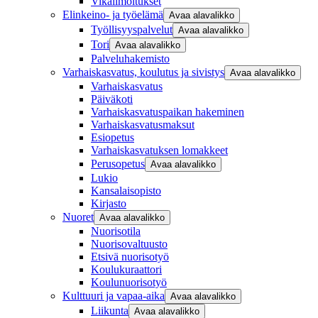
Vikailmoitukset
Elinkeino- ja työelämä
Avaa alavalikko
Työllisyyspalvelut
Avaa alavalikko
Tori
Avaa alavalikko
Palveluhakemisto
Varhaiskasvatus, koulutus ja sivistys
Avaa alavalikko
Varhaiskasvatus
Päiväkoti
Varhaiskasvatuspaikan hakeminen
Varhaiskasvatusmaksut
Esiopetus
Varhaiskasvatuksen lomakkeet
Perusopetus
Avaa alavalikko
Lukio
Kansalaisopisto
Kirjasto
Nuoret
Avaa alavalikko
Nuorisotila
Nuorisovaltuusto
Etsivä nuorisotyö
Koulukuraattori
Koulunuorisotyö
Kulttuuri ja vapaa-aika
Avaa alavalikko
Liikunta
Avaa alavalikko