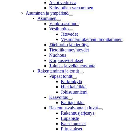
Asioi verkossa
Kahviotilan varaaminen
Asuminen ja ympäristö
Asuminen
Vuokra-asunnot
Vesihuolto
Jätevedet
Vesimittarilukeman ilmoittaminen
Jätehuolto ja kierrätys
Tietoliikenneyhteydet
Nuohous
Korjausavustukset
Talous- ja velkaneuvonta
Rakentaminen ja tontit
Vapaat tontit
Kirkonkylä
Hiekkahäikkä
Jokisuunniemi
Kaavoitus
Karttapaikka
Rakennusvalvonta ja luvat
Rakennusjärjestys
Lupapiste
Katselmukset
Piirustukset