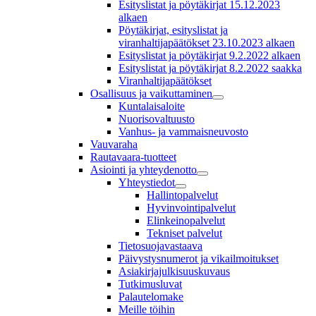
Esityslistat ja pöytäkirjat 15.12.2023
alkaen
Pöytäkirjat, esityslistat ja
viranhaltijapäätökset 23.10.2023 alkaen
Esityslistat ja pöytäkirjat 9.2.2022 alkaen
Esityslistat ja pöytäkirjat 8.2.2022 saakka
Viranhaltijapäätökset
Osallisuus ja vaikuttaminen
Kuntalaisaloite
Nuorisovaltuusto
Vanhus- ja vammaisneuvosto
Vauvaraha
Rautavaara-tuotteet
Asiointi ja yhteydenotto
Yhteystiedot
Hallintopalvelut
Hyvinvointipalvelut
Elinkeinopalvelut
Tekniset palvelut
Tietosuojavastaava
Päivystysnumerot ja vikailmoitukset
Asiakirjajulkisuuskuvaus
Tutkimusluvat
Palautelomake
Meille töihin