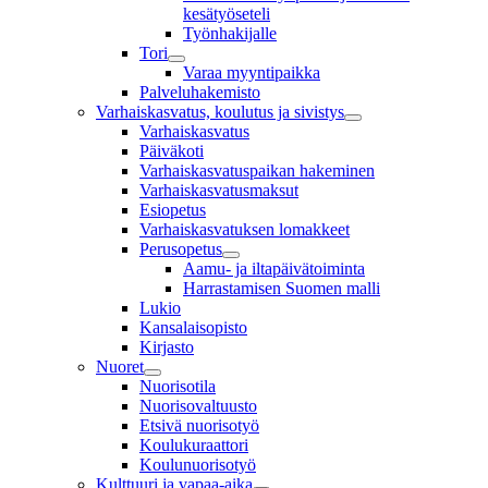
kesätyöseteli
Työnhakijalle
Tori
Varaa myyntipaikka
Palveluhakemisto
Varhaiskasvatus, koulutus ja sivistys
Varhaiskasvatus
Päiväkoti
Varhaiskasvatuspaikan hakeminen
Varhaiskasvatusmaksut
Esiopetus
Varhaiskasvatuksen lomakkeet
Perusopetus
Aamu- ja iltapäivätoiminta
Harrastamisen Suomen malli
Lukio
Kansalaisopisto
Kirjasto
Nuoret
Nuorisotila
Nuorisovaltuusto
Etsivä nuorisotyö
Koulukuraattori
Koulunuorisotyö
Kulttuuri ja vapaa-aika