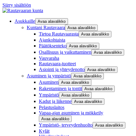
Siirry sisältöön
Asukkaille
Avaa alavalikko
Kuntani Rautavaara
Avaa alavalikko
Tietoa Rautavaarasta
Avaa alavalikko
Ajankohtaista
Päätöksenteko
Avaa alavalikko
Osallisuus ja vaikuttaminen
Avaa alavalikko
Vauvaraha
Rautavaara-tuotteet
Asiointi ja yhteydenotto
Avaa alavalikko
Asuminen ja ympäristö
Avaa alavalikko
Asuminen
Avaa alavalikko
Rakentaminen ja tontit
Avaa alavalikko
Ympäristö
Avaa alavalikko
Kadut ja liikenne
Avaa alavalikko
Pelastuslaitos
Vapaa-ajan asuminen ja mökkeily
Avaa alavalikko
Ympäristö- terveydenhuolto
Avaa alavalikko
Kylät