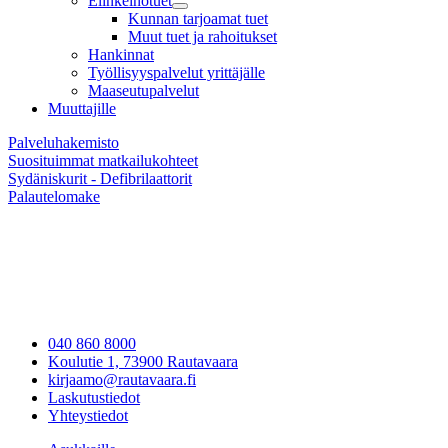
Elinkeinotuet
Kunnan tarjoamat tuet
Muut tuet ja rahoitukset
Hankinnat
Työllisyyspalvelut yrittäjälle
Maaseutupalvelut
Muuttajille
Palveluhakemisto
Suosituimmat matkailukohteet
Sydäniskurit - Defibrilaattorit
Palautelomake
040 860 8000
Koulutie 1, 73900 Rautavaara
kirjaamo@rautavaara.fi
Laskutustiedot
Yhteystiedot