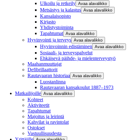
Ulkoilu ja retkeily
Avaa alavalikko
Metsästys ja kalastus
Avaa alavalikko
Kansalaisopisto
Kirjasto
Yhdistystoiminta
Tapahtumat
Avaa alavalikko
Hyvinvointi ja terveys
Avaa alavalikko
Hyvinvoinnin edistäminen
Avaa alavalikko
Sosiaali- ja terveyspalvelut
Ehkäisevä päihde- ja mielenterveystyö
Maahanmuuttajat
Defibrillaattorit
Rautavaaran historiaa
Avaa alavalikko
Luostanlinna
Rautavaaran kansakoulut 1887–1973
Matkailijoille
Avaa alavalikko
Kohteet
Aktiviteetit
Tapahtumat
Majoitus ja leirintä
Kahvilat ja ravintolat
Ostokset
Vastuullisuudesta
Yrittäjille
Avaa alavalikko