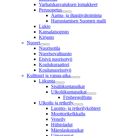
Varhaiskasvatuksen lomakkeet
Perusopetus
Aamu- ja iltapäivätoiminta
Harrastamisen Suomen malli
Lukio
Kansalaisopisto
Kirjasto
Nuoret
Nuorisotila
Nuorisovaltuusto
Etsivä nuorisotyö
Koulukuraattori
Koulunuorisotyö
Kulttuuri ja vapaa-aika
Liikunta
Sisäliikuntapaikat
Ulkoliikuntapaikat
Frisbeegolfrata
Ulkoilu ja retkeily
Luonto- ja retkeilykohteet
Moottorikelkkailu
Veneily
Hiihtoladut
Mäenlaskupaikat
Uimarannat