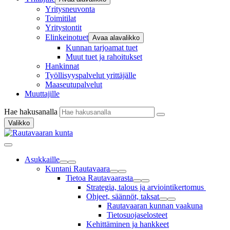
Yritysneuvonta
Toimitilat
Yritystontit
Elinkeinotuet
Avaa alavalikko
Kunnan tarjoamat tuet
Muut tuet ja rahoitukset
Hankinnat
Työllisyyspalvelut yrittäjälle
Maaseutupalvelut
Muuttajille
Hae hakusanalla
Valikko
Asukkaille
Kuntani Rautavaara
Tietoa Rautavaarasta
Strategia, talous ja arviointikertomus
Ohjeet, säännöt, taksat
Rautavaaran kunnan vaakuna
Tietosuojaselosteet
Kehittäminen ja hankkeet