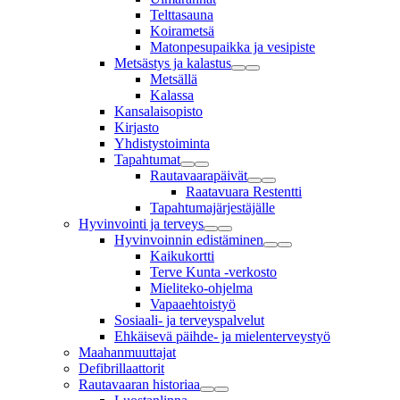
Telttasauna
Koirametsä
Matonpesupaikka ja vesipiste
Metsästys ja kalastus
Metsällä
Kalassa
Kansalaisopisto
Kirjasto
Yhdistystoiminta
Tapahtumat
Rautavaarapäivät
Raatavuara Restentti
Tapahtumajärjestäjälle
Hyvinvointi ja terveys
Hyvinvoinnin edistäminen
Kaikukortti
Terve Kunta -verkosto
Mieliteko-ohjelma
Vapaaehtoistyö
Sosiaali- ja terveyspalvelut
Ehkäisevä päihde- ja mielenterveystyö
Maahanmuuttajat
Defibrillaattorit
Rautavaaran historiaa