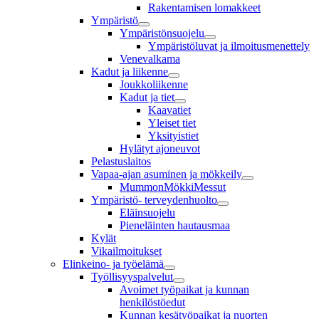
Rakentamisen lomakkeet
Ympäristö
Ympäristönsuojelu
Ympäristöluvat ja ilmoitusmenettely
Venevalkama
Kadut ja liikenne
Joukkoliikenne
Kadut ja tiet
Kaavatiet
Yleiset tiet
Yksityistiet
Hylätyt ajoneuvot
Pelastuslaitos
Vapaa-ajan asuminen ja mökkeily
MummonMökkiMessut
Ympäristö- terveydenhuolto
Eläinsuojelu
Pieneläinten hautausmaa
Kylät
Vikailmoitukset
Elinkeino- ja työelämä
Työllisyyspalvelut
Avoimet työpaikat ja kunnan
henkilöstöedut
Kunnan kesätyöpaikat ja nuorten