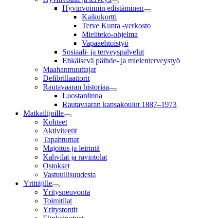
Hyvinvoinnin edistäminen
Kaikukortti
Terve Kunta -verkosto
Mieliteko-ohjelma
Vapaaehtoistyö
Sosiaali- ja terveyspalvelut
Ehkäisevä päihde- ja mielenterveystyö
Maahanmuuttajat
Defibrillaattorit
Rautavaaran historiaa
Luostanlinna
Rautavaaran kansakoulut 1887–1973
Matkailijoille
Kohteet
Aktiviteetit
Tapahtumat
Majoitus ja leirintä
Kahvilat ja ravintolat
Ostokset
Vastuullisuudesta
Yrittäjille
Yritysneuvonta
Toimitilat
Yritystontit