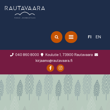
FI
EN
040 860 8000
Koulutie 1, 73900 Rautavaara
kirjaamo@rautavaara.fi