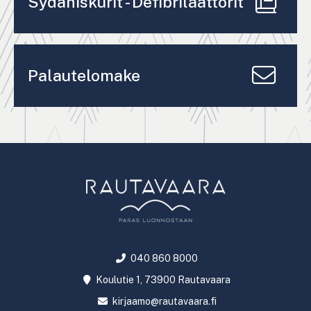
Sydäniskurit - Defibrilaattorit
Palautelomake
040 860 8000
Koulutie 1, 73900 Rautavaara
kirjaamo@rautavaara.fi