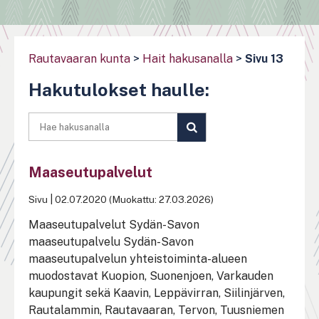
Rautavaaran kunta
>
Hait hakusanalla
>
Sivu 13
Hakutulokset haulle:
SUORITA
HAKU
Maaseutupalvelut
Sivu
|
02.07.2020 (Muokattu: 27.03.2026)
Maaseutupalvelut Sydän-Savon
maaseutupalvelu Sydän-Savon
maaseutupalvelun yhteistoiminta-alueen
muodostavat Kuopion, Suonenjoen, Varkauden
kaupungit sekä Kaavin, Leppävirran, Siilinjärven,
Rautalammin, Rautavaaran, Tervon, Tuusniemen