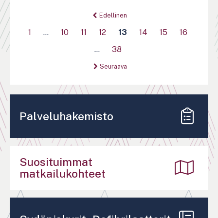
Sivutus
Edellinen
1
…
10
11
12
13
14
15
16
…
38
Seuraava
Palveluhakemisto
Suosituimmat
matkailukohteet