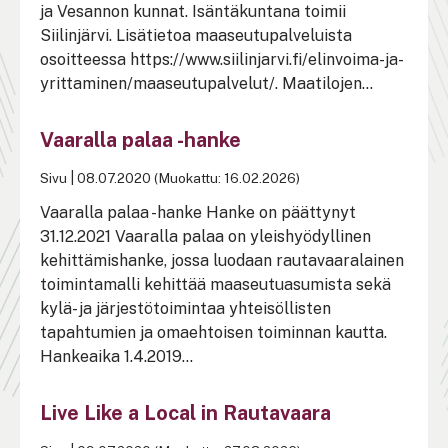
ja Vesannon kunnat. Isäntäkuntana toimii
Siilinjärvi. Lisätietoa maaseutupalveluista
osoitteessa https://www.siilinjarvi.fi/elinvoima-ja-
yrittaminen/maaseutupalvelut/. Maatilojen...
Vaaralla palaa -hanke
Sivu
|
08.07.2020 (Muokattu: 16.02.2026)
Vaaralla palaa -hanke Hanke on päättynyt
31.12.2021 Vaaralla palaa on yleishyödyllinen
kehittämishanke, jossa luodaan rautavaaralainen
toimintamalli kehittää maaseutuasumista sekä
kylä- ja järjestötoimintaa yhteisöllisten
tapahtumien ja omaehtoisen toiminnan kautta.
Hankeaika 1.4.2019...
Live Like a Local in Rautavaara