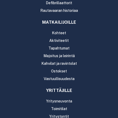
Defibrillaattorit
Rautavaaran historiaa
MATKAILIJOILLE
Kohteet
Aktiviteetit
Tapahtumat
Majoitus ja leirintä
Kahvilat ja ravintolat
Ostokset
Vastuullisuudesta
YRITTÄJILLE
Yritysneuvonta
Toimitilat
Yritystontit