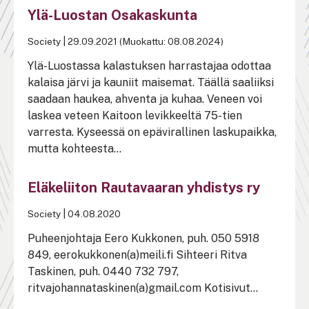
Ylä-Luostan Osakaskunta
Society
|
29.09.2021 (Muokattu: 08.08.2024)
Ylä-Luostassa kalastuksen harrastajaa odottaa
kalaisa järvi ja kauniit maisemat. Täällä saaliiksi
saadaan haukea, ahventa ja kuhaa. Veneen voi
laskea veteen Kaitoon levikkeeltä 75-tien
varresta. Kyseessä on epävirallinen laskupaikka,
mutta kohteesta...
Eläkeliiton Rautavaaran yhdistys ry
Society
|
04.08.2020
Puheenjohtaja Eero Kukkonen, puh. 050 5918
849, eerokukkonen(a)meili.fi Sihteeri Ritva
Taskinen, puh. 0440 732 797,
ritvajohannataskinen(a)gmail.com Kotisivut...