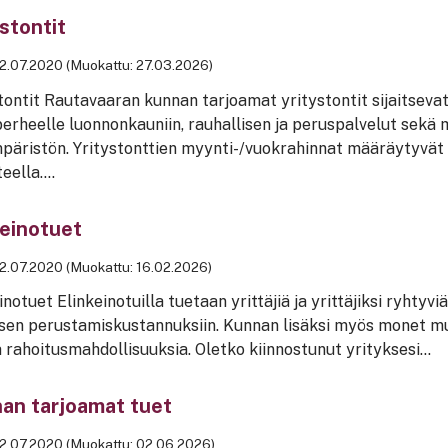
ystontit
2.07.2020 (Muokattu: 27.03.2026)
tontit Rautavaaran kunnan tarjoamat yritystontit sijaitsevat
erheelle luonnonkauniin, rauhallisen ja peruspalvelut sekä
päristön. Yritystonttien myynti-/vuokrahinnat määräytyvät 
eella....
keinotuet
2.07.2020 (Muokattu: 16.02.2026)
inotuet Elinkeinotuilla tuetaan yrittäjiä ja yrittäjiksi ryht
sen perustamiskustannuksiin. Kunnan lisäksi myös monet muu
ja rahoitusmahdollisuuksia. Oletko kiinnostunut yrityksesi...
an tarjoamat tuet
2.07.2020 (Muokattu: 02.06.2026)