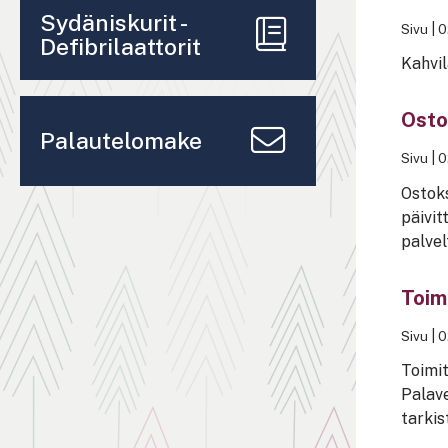
Sydäniskurit -
Sivu
|
0
Defibrilaattorit
Kahvil
Osto
Palautelomake
Sivu
|
0
Ostoks
päivit
palvel
Toimi
Sivu
|
0
Toimit
Palave
tarkis