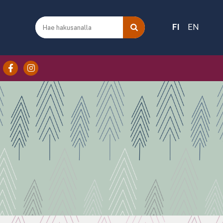
FI
EN