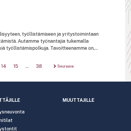
lisyyteen, työllistämiseen ja yritystoimintaan
ittämistä. Autamme työnantajia tukemalla
siä työllistämispolkuja. Tavoitteenamme on,...
utus
14
15
…
38
Seuraava
TTÄJILLE
MUUTTAJILLE
tysneuvonta
itilat
ystontit