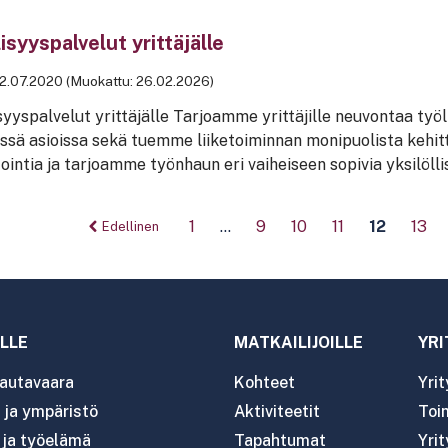
isyyspalvelut yrittäjälle
2.07.2020 (Muokattu: 26.02.2026)
syyspalvelut yrittäjälle Tarjoamme yrittäjille neuvontaa työl
vissä asioissa sekä tuemme liiketoiminnan monipuolista keh
ointia ja tarjoamme työnhaun eri vaiheiseen sopivia yksilölli
Siv
1
…
9
10
11
12
13
Edellinen
LLE
MATKAILIJOILLE
YRI
autavaara
Kohteet
Yri
ja ympäristö
Aktiviteetit
Toim
- ja työelämä
Tapahtumat
Yrit