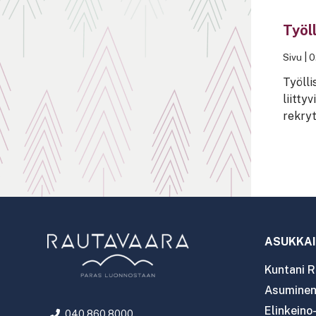
Työll
Sivu
|
0
Työlli
liitty
rekryt
ASUKKAI
Kuntani R
Asuminen 
Elinkeino
040 860 8000