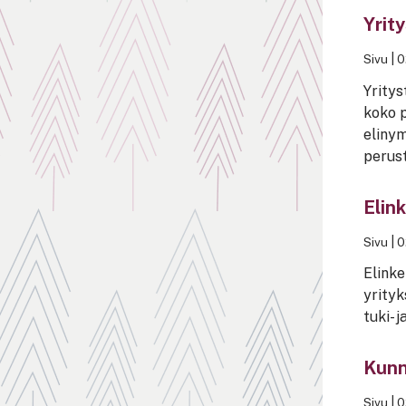
Yrit
Sivu
|
0
Yritys
koko p
elinym
perust
Elin
Sivu
|
0
Elinke
yrityk
tuki- 
Kunn
Sivu
|
0