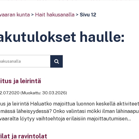
vaaran kunta
>
Hait hakusanalla
>
Sivu 12
kutulokset haulle:
SUORITA
HAKU
tus ja leirintä
2.07.2020 (Muokattu: 30.03.2026)
us ja leirintä Haluatko majoittua luonnon keskellä aktiviteet
ömässä läheisyydessä? Onko valintasi mökki ilman lähinaapur
aaralta löytyy vaihtoehtoja erilaisiin majoittautumisen...
lat ja ravintolat