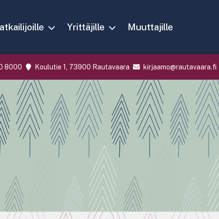
tkailijoille
Yrittäjille
Muuttajille
0 8000
Koulutie 1, 73900 Rautavaara
kirjaamo@rautavaara.fi