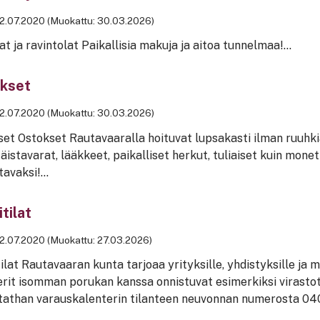
2.07.2020 (Muokattu: 30.03.2026)
at ja ravintolat Paikallisia makuja ja aitoa tunnelmaa!...
kset
2.07.2020 (Muokattu: 30.03.2026)
et Ostokset Rautavaaralla hoituvat lupsakasti ilman ruuhkia
täistavarat, lääkkeet, paikalliset herkut, tuliaiset kuin mon
tavaksi!...
tilat
2.07.2020 (Muokattu: 27.03.2026)
ilat Rautavaaran kunta tarjoaa yrityksille, yhdistyksille ja mui
rit isomman porukan kanssa onnistuvat esimerkiksi virastot
tathan varauskalenterin tilanteen neuvonnan numerosta 040