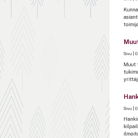
Kunnan
asiant
toimij
Muut
Sivu
|
0
Muut t
tukimu
yrittäj
Hank
Sivu
|
0
Hankin
kilpai
ilmoit