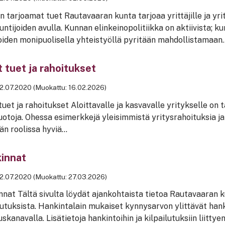
 tarjoamat tuet Rautavaaran kunta tarjoaa yrittäjille ja yr
untijoiden avulla. Kunnan elinkeinopolitiikka on aktiivista; k
oiden monipuolisella yhteistyöllä pyritään mahdollistamaan..
 tuet ja rahoitukset
2.07.2020 (Muokattu: 16.02.2026)
uet ja rahoitukset Aloittavalle ja kasvavalle yritykselle on tar
otoja. Ohessa esimerkkejä yleisimmistä yritysrahoituksia ja –
än roolissa hyviä...
innat
2.07.2020 (Muokattu: 27.03.2026)
nat Tältä sivulta löydät ajankohtaista tietoa Rautavaaran k
lutuksista. Hankintalain mukaiset kynnysarvon ylittävät hanki
uskanavalla. Lisätietoja hankintoihin ja kilpailutuksiin liittyen