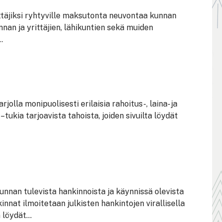
ittäjiksi ryhtyville maksutonta neuvontaa kunnan
unnan ja yrittäjien, lähikuntien sekä muiden
.
jolla monipuolisesti erilaisia rahoitus-, laina- ja
tukia tarjoavista tahoista, joiden sivuilta löydät
unnan tulevista hankinnoista ja käynnissä olevista
nnat ilmoitetaan julkisten hankintojen virallisella
 löydät...