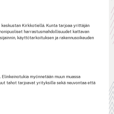
 keskustan Kirkkotiellä. Kunta tarjoaa yrittäjän
 monipuoliset harrastusmahdollisuudet kattavan
sijainnin, käyttötarkoituksen ja rakennusoikeuden
yviä. Elinkeinotukia myönnetään muun muassa
t tahot tarjoavat yrityksille sekä neuvontaa että