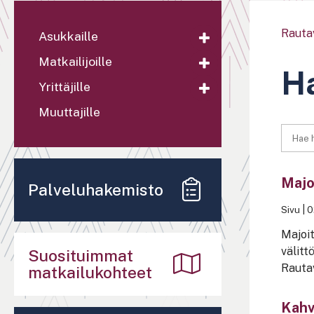
Rauta
Asukkaille
Matkailijoille
Ha
Yrittäjille
Muuttajille
Majoi
Palveluhakemisto
Sivu
|
0
Majoit
välitt
Suosituimmat
Rautav
matkailukohteet
Kahvi