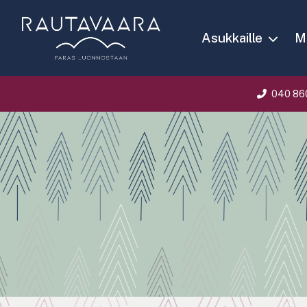
Asukkaille
Ma
040 86