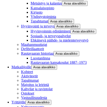
Metsästys ja kalastus
Avaa alavalikko
Kansalaisopisto
Kirjasto
Yhdistystoiminta
Tapahtumat
Avaa alavalikko
Hyvinvointi ja terveys
Avaa alavalikko
Hyvinvoinnin edistäminen
Avaa alavalikko
Sosiaali- ja terveyspalvelut
Ehkäisevä päihde- ja mielenterveystyö
Maahanmuuttajat
Defibrillaattorit
Rautavaaran historiaa
Avaa alavalikko
Luostanlinna
Rautavaaran kansakoulut 1887–1973
Matkailijoille
Avaa alavalikko
Kohteet
Aktiviteetit
Tapahtumat
Majoitus ja leirintä
Kahvilat ja ravintolat
Ostokset
Vastuullisuudesta
Yrittäjille
Avaa alavalikko
Yritysneuvonta