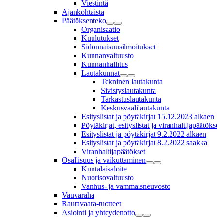
Viestintä
Ajankohtaista
Päätöksenteko
Organisaatio
Kuulutukset
Sidonnaisuusilmoitukset
Kunnanvaltuusto
Kunnanhallitus
Lautakunnat
Tekninen lautakunta
Sivistyslautakunta
Tarkastuslautakunta
Keskusvaalilautakunta
Esityslistat ja pöytäkirjat 15.12.2023 alkaen
Pöytäkirjat, esityslistat ja viranhaltijapäätö
Esityslistat ja pöytäkirjat 9.2.2022 alkaen
Esityslistat ja pöytäkirjat 8.2.2022 saakka
Viranhaltijapäätökset
Osallisuus ja vaikuttaminen
Kuntalaisaloite
Nuorisovaltuusto
Vanhus- ja vammaisneuvosto
Vauvaraha
Rautavaara-tuotteet
Asiointi ja yhteydenotto