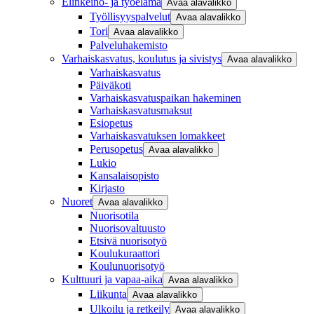
Elinkeino- ja työelämä
Avaa alavalikko
Työllisyyspalvelut
Avaa alavalikko
Tori
Avaa alavalikko
Palveluhakemisto
Varhaiskasvatus, koulutus ja sivistys
Avaa alavalikko
Varhaiskasvatus
Päiväkoti
Varhaiskasvatuspaikan hakeminen
Varhaiskasvatusmaksut
Esiopetus
Varhaiskasvatuksen lomakkeet
Perusopetus
Avaa alavalikko
Lukio
Kansalaisopisto
Kirjasto
Nuoret
Avaa alavalikko
Nuorisotila
Nuorisovaltuusto
Etsivä nuorisotyö
Koulukuraattori
Koulunuorisotyö
Kulttuuri ja vapaa-aika
Avaa alavalikko
Liikunta
Avaa alavalikko
Ulkoilu ja retkeily
Avaa alavalikko