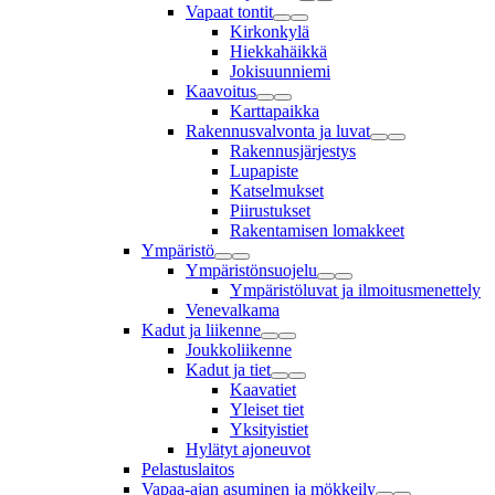
Vapaat tontit
Kirkonkylä
Hiekkahäikkä
Jokisuunniemi
Kaavoitus
Karttapaikka
Rakennusvalvonta ja luvat
Rakennusjärjestys
Lupapiste
Katselmukset
Piirustukset
Rakentamisen lomakkeet
Ympäristö
Ympäristönsuojelu
Ympäristöluvat ja ilmoitusmenettely
Venevalkama
Kadut ja liikenne
Joukkoliikenne
Kadut ja tiet
Kaavatiet
Yleiset tiet
Yksityistiet
Hylätyt ajoneuvot
Pelastuslaitos
Vapaa-ajan asuminen ja mökkeily