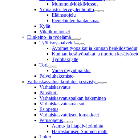
MummonMökkiMessut
Ympäristö- terveydenhuolto
Eläinsuojelu
Pieneläinten hautausmaa
Kylät
Vikailmoitukset
Elinkeino- ja työelämä
Työllisyyspalvelut
Avoimet työpaikat ja kunnan henkilöstöedut
Kunnan kesätyöpaikat ja nuorten kesätyösete
Työnhakijalle
Tori
Varaa myyntipaikka
Palveluhakemisto
Varhaiskasvatus, koulutus ja sivistys
Varhaiskasvatus
Päiväkoti
Varhaiskasvatuspaikan hakeminen
Varhaiskasvatusmaksut
Esiopetus
Varhaiskasvatuksen lomakkeet
Perusopetus
Aamu- ja iltapäivätoiminta
Harrastamisen Suomen malli
Lukio