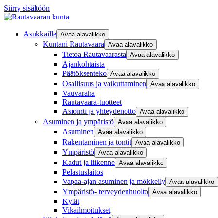
Siirry sisältöön
Asukkaille
Avaa alavalikko
Kuntani Rautavaara
Avaa alavalikko
Tietoa Rautavaarasta
Avaa alavalikko
Ajankohtaista
Päätöksenteko
Avaa alavalikko
Osallisuus ja vaikuttaminen
Avaa alavalikko
Vauvaraha
Rautavaara-tuotteet
Asiointi ja yhteydenotto
Avaa alavalikko
Asuminen ja ympäristö
Avaa alavalikko
Asuminen
Avaa alavalikko
Rakentaminen ja tontit
Avaa alavalikko
Ympäristö
Avaa alavalikko
Kadut ja liikenne
Avaa alavalikko
Pelastuslaitos
Vapaa-ajan asuminen ja mökkeily
Avaa alavalikko
Ympäristö- terveydenhuolto
Avaa alavalikko
Kylät
Vikailmoitukset