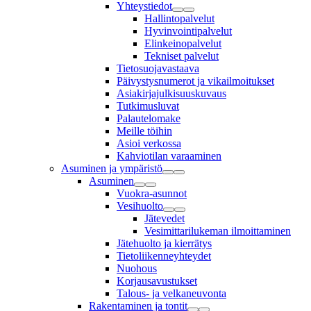
Yhteystiedot
Hallintopalvelut
Hyvinvointipalvelut
Elinkeinopalvelut
Tekniset palvelut
Tietosuojavastaava
Päivystysnumerot ja vikailmoitukset
Asiakirjajulkisuuskuvaus
Tutkimusluvat
Palautelomake
Meille töihin
Asioi verkossa
Kahviotilan varaaminen
Asuminen ja ympäristö
Asuminen
Vuokra-asunnot
Vesihuolto
Jätevedet
Vesimittarilukeman ilmoittaminen
Jätehuolto ja kierrätys
Tietoliikenneyhteydet
Nuohous
Korjausavustukset
Talous- ja velkaneuvonta
Rakentaminen ja tontit