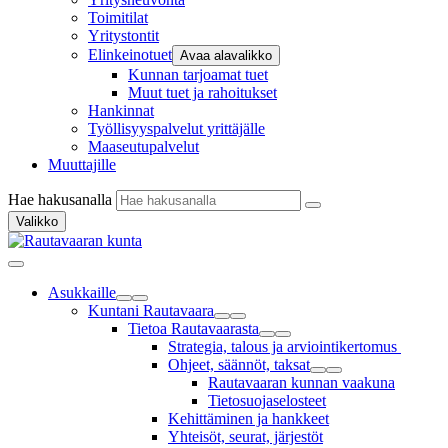
Toimitilat
Yritystontit
Elinkeinotuet
Avaa alavalikko
Kunnan tarjoamat tuet
Muut tuet ja rahoitukset
Hankinnat
Työllisyyspalvelut yrittäjälle
Maaseutupalvelut
Muuttajille
Hae hakusanalla
Valikko
Asukkaille
Kuntani Rautavaara
Tietoa Rautavaarasta
Strategia, talous ja arviointikertomus
Ohjeet, säännöt, taksat
Rautavaaran kunnan vaakuna
Tietosuojaselosteet
Kehittäminen ja hankkeet
Yhteisöt, seurat, järjestöt